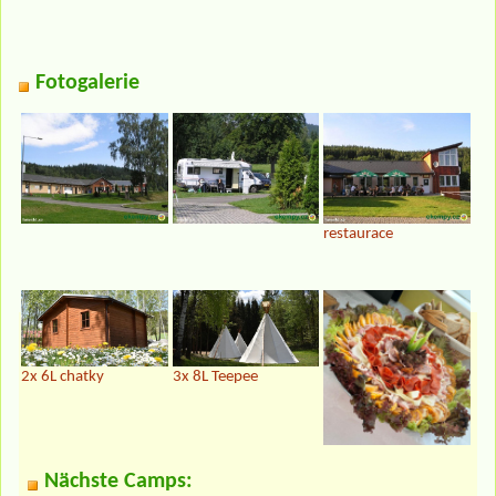
Fotogalerie
restaurace
2x 6L chatky
3x 8L Teepee
Nächste Camps: