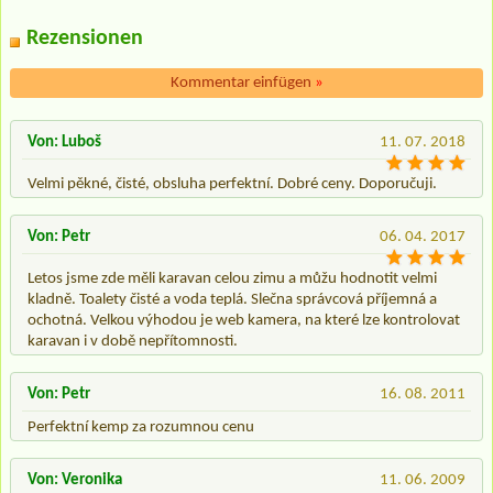
Rezensionen
Kommentar einfügen
»
Von: Luboš
11. 07. 2018
Velmi pěkné, čisté, obsluha perfektní. Dobré ceny. Doporučuji.
Von: Petr
06. 04. 2017
Letos jsme zde měli karavan celou zimu a můžu hodnotit velmi
kladně. Toalety čisté a voda teplá. Slečna správcová příjemná a
ochotná. Velkou výhodou je web kamera, na které lze kontrolovat
karavan i v době nepřítomnosti.
Von: Petr
16. 08. 2011
Perfektní kemp za rozumnou cenu
Von: Veronika
11. 06. 2009