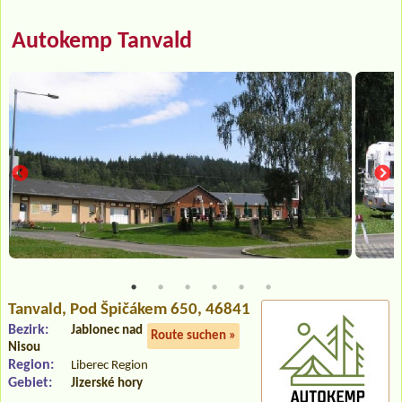
Autokemp Tanvald
Tanvald
, Pod Špičákem 650, 46841
Bezirk:
Jablonec nad
Route suchen »
Nisou
Region:
Liberec Region
Gebiet:
Jizerské hory