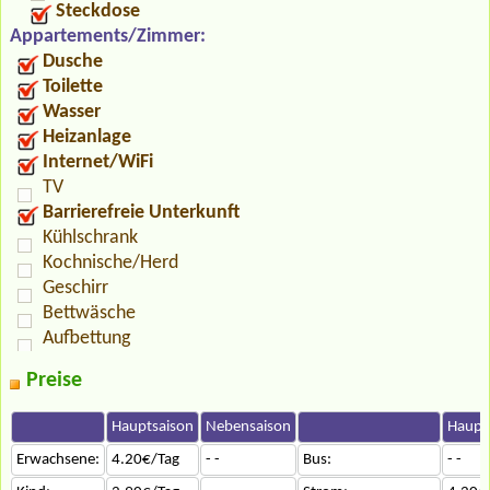
Steckdose
Appartements/Zimmer:
Dusche
Toilette
Wasser
Heizanlage
Internet/WiFi
TV
Barrierefreie Unterkunft
Kühlschrank
Kochnische/Herd
Geschirr
Bettwäsche
Aufbettung
Preise
Hauptsaison
Nebensaison
Haupt
Erwachsene:
4.20€/Tag
- -
Bus:
- -