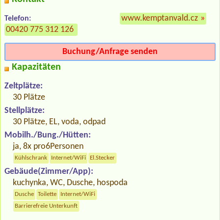
www.kemptanvald.cz
»
Telefon:
00420 775 312 126
Buchung/Anfrage senden
Kapazitäten
Zeltplätze:
30 Plätze
Stellplätze:
30 Plätze, EL, voda, odpad
Mobilh./Bung./Hütten:
ja, 8x pro6Personen
Kühlschrank
Internet/WiFi
El.Stecker
Gebäude(Zimmer/App):
kuchynka, WC, Dusche, hospoda
Dusche
Toilette
Internet/WiFi
Barrierefreie Unterkunft