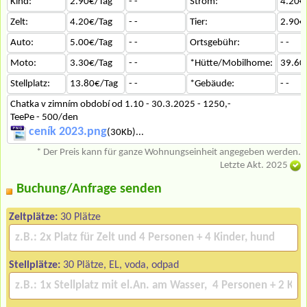
Kind:
2.90€/Tag
- -
Strom:
4.20€
Zelt:
4.20€/Tag
- -
Tier:
2.90€
Auto:
5.00€/Tag
- -
Ortsgebühr:
- -
Moto:
3.30€/Tag
- -
*Hütte/Mobilhome:
39.60
Stellplatz:
13.80€/Tag
- -
*Gebäude:
- -
Chatka v zimním období od 1.10 - 30.3.2025 - 1250,-
TeePe - 500/den
ceník 2023.png
(30Kb)...
* Der Preis kann für ganze Wohnungseinheit angegeben werden.
Letzte Akt. 2025
Buchung/Anfrage senden
Zeltplätze:
30 Plätze
Stellplätze:
30 Plätze, EL, voda, odpad