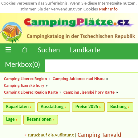
Cookies verbessern das Surferlebnis. Wenn Sie diese Internetseite nutzen,
stimmen Sie der Verwendung von Cookies
Mehr Info
☰
⌂
Suchen
Landkarte
Merkbox(
0
)
Camping Liberec Region
»
Camping Jablonec nad Nisou
»
Camping Jizerské hory
»
Camping Liberec Region Karte
»
Camping Jizerské hory Karte
»
Kapazitäten
Ausstattung
Preise 2025
Buchung
Lage
Rezensionen
Camping Tanvald
«
zurück auf die Auflistung
|