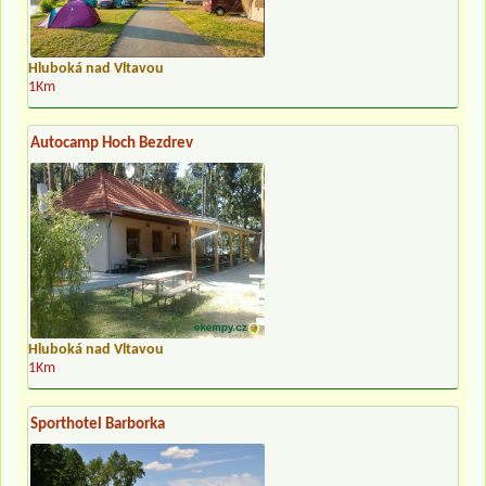
Hluboká nad Vltavou
1Km
Autocamp Hoch Bezdrev
Hluboká nad Vltavou
1Km
Sporthotel Barborka