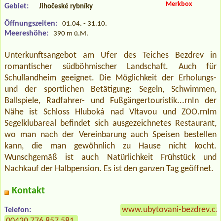
Merkbox
Gebiet:
Jihočeské rybníky
Öffnungszeiten:
01.04. - 31.10.
Meereshöhe:
390 m ü.M.
Unterkunftsangebot am Ufer des Teiches Bezdrev in
romantischer südböhmischer Landschaft. Auch für
Schullandheim geeignet. Die Möglichkeit der Erholungs-
und der sportlichen Betätigung: Segeln, Schwimmen,
Ballspiele, Radfahrer- und Fußgängertouristik...rnIn der
Nähe ist Schloss Hluboká nad Vltavou und ZOO.rnIm
Segelklubareal befindet sich ausgezeichnetes Restaurant,
wo man nach der Vereinbarung auch Speisen bestellen
kann, die man gewöhnlich zu Hause nicht kocht.
Wunschgemäß ist auch Natürlichkeit Frühstück und
Nachkauf der Halbpension. Es ist den ganzen Tag geöffnet.
Kontakt
www.ubytovani-bezdrev.cz
Telefon: