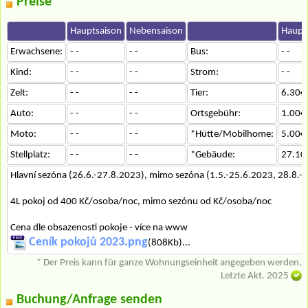
Preise
Hauptsaison
Nebensaison
Haupt
Erwachsene:
- -
- -
Bus:
- -
Kind:
- -
- -
Strom:
- -
Zelt:
- -
- -
Tier:
6.30€
Auto:
- -
- -
Ortsgebühr:
1.00€
Moto:
- -
- -
*Hütte/Mobilhome:
5.00€
Stellplatz:
- -
- -
*Gebäude:
27.10
Hlavní sezóna (26.6.-27.8.2023), mimo sezóna (1.5.-25.6.2023, 28.8.-
4L pokoj od 400 Kč/osoba/noc, mimo sezónu od Kč/osoba/noc
Cena dle obsazenosti pokoje - více na www
Ceník pokojů 2023.png
(808Kb)...
* Der Preis kann für ganze Wohnungseinheit angegeben werden.
Letzte Akt. 2025
Buchung/Anfrage senden