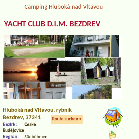
Camping Hluboká nad Vltavou
YACHT CLUB D.I.M. BEZDREV
Hluboká nad Vltavou
, rybník
Bezdrev, 37341
Route suchen »
Bezirk:
České
Budějovice
Region:
Südböhmen