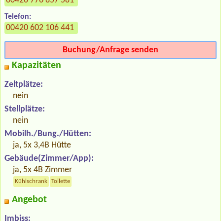
00420 776 857 581
Telefon:
00420 602 106 441
Buchung/Anfrage senden
Kapazitäten
Zeltplätze:
nein
Stellplätze:
nein
Mobilh./Bung./Hütten:
ja, 5x 3,4B Hütte
Gebäude(Zimmer/App):
ja, 5x 4B Zimmer
Kühlschrank
Toilette
Angebot
Imbiss: