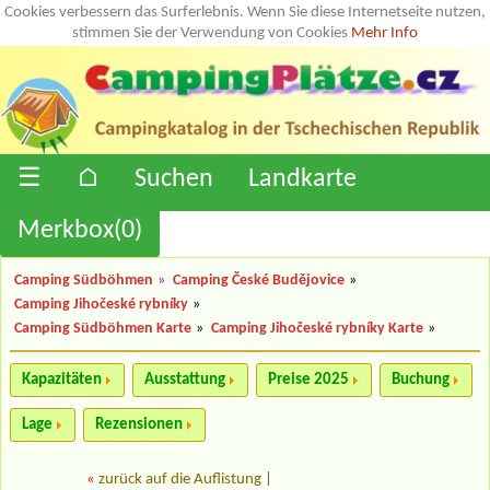
Cookies verbessern das Surferlebnis. Wenn Sie diese Internetseite nutzen,
stimmen Sie der Verwendung von Cookies
Mehr Info
☰
⌂
Suchen
Landkarte
Merkbox(
0
)
Camping Südböhmen
»
Camping České Budějovice
»
Camping Jihočeské rybníky
»
Camping Südböhmen Karte
»
Camping Jihočeské rybníky Karte
»
Kapazitäten
Ausstattung
Preise 2025
Buchung
Lage
Rezensionen
«
zurück auf die Auflistung
|