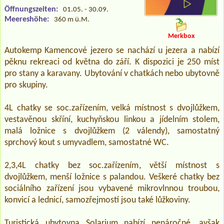
Öffnungszeiten:
01.05. - 30.09.
Meereshöhe:
360 m ü.M.
Merkbox
Autokemp Kamencové jezero se nachází u jezera a nabízí
pěknu rekreaci od května do září. K dispozici je 250 míst
pro stany a karavany. Ubytování v chatkách nebo ubytovně
pro skupiny.
4L chatky se soc.zařízením, velká místnost s dvojlůžkem,
vestavěnou skříní, kuchyňskou linkou a jídelním stolem,
malá ložnice s dvojlůžkem (2 válendy), samostatný
sprchový kout s umyvadlem, samostatné WC.
2,3,4L chatky bez soc.zařízením, větší místnost s
dvojlůžkem, menší ložnice s palandou. Veškeré chatky bez
sociálního zařízení jsou vybavené mikrovlnnou troubou,
konvicí a lednicí, samozřejmostí jsou také lůžkoviny.
Turistická ubytovna Solarium nabízí nenáročné, avšak