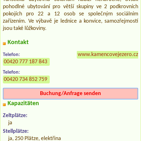
pohodlné ubytování pro větší skupiny ve 2 podkrovních
pokojích pro 22 a 12 osob se společným sociálním
zařízením. Ve výbavě je lednice a konvice, samozřejmostí
jsou také lůžkoviny.
Kontakt
www.kamencovejezero.cz
Telefon:
00420 777 187 843
Telefon:
00420 734 852 759
Buchung/Anfrage senden
Kapazitäten
Zeltplätze:
ja
Stellplätze:
ja, 250 Plätze, elektřina