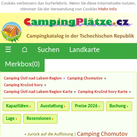
Cookies verbessern das Surferlebnis. Wenn Sie diese Internetseite nutzen,
stimmen Sie der Verwendung von Cookies
Mehr Info
☰
⌂
Suchen
Landkarte
Merkbox(
0
)
Camping Ústí nad Labem Region
»
Camping Chomutov
»
Camping Krušné hory
»
Camping Ústí nad Labem Region Karte
»
Camping Krušné hory Karte
»
Kapazitäten
Ausstattung
Preise 2026
Buchung
Lage
Rezensionen
Camping Chomutov
«
zurück auf die Auflistung
|