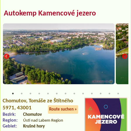
Autokemp Kamencové jezero
Chomutov
, Tomáše ze Štítného
5971, 43001
Route suchen »
Bezirk:
Chomutov
Region:
Ústí nad Labem Region
Gebiet:
Krušné hory