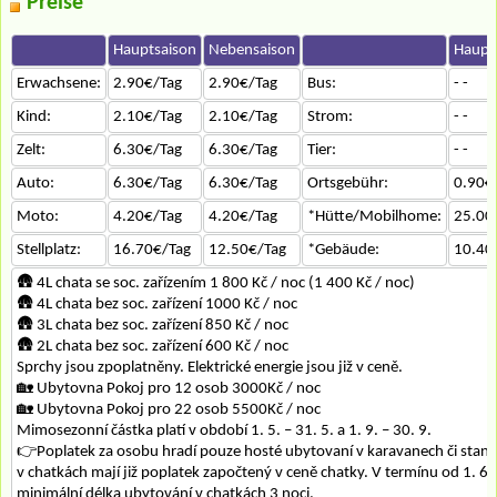
Preise
Hauptsaison
Nebensaison
Haupt
Erwachsene:
2.90€/Tag
2.90€/Tag
Bus:
- -
Kind:
2.10€/Tag
2.10€/Tag
Strom:
- -
Zelt:
6.30€/Tag
6.30€/Tag
Tier:
- -
Auto:
6.30€/Tag
6.30€/Tag
Ortsgebühr:
0.90€
Moto:
4.20€/Tag
4.20€/Tag
*Hütte/Mobilhome:
25.00
Stellplatz:
16.70€/Tag
12.50€/Tag
*Gebäude:
10.40
🛖 4L chata se soc. zařízením 1 800 Kč / noc (1 400 Kč / noc)
🛖 4L chata bez soc. zařízení 1000 Kč / noc
🛖 3L chata bez soc. zařízení 850 Kč / noc
🛖 2L chata bez soc. zařízení 600 Kč / noc
Sprchy jsou zpoplatněny. Elektrické energie jsou již v ceně.
🏡 Ubytovna Pokoj pro 12 osob 3000Kč / noc
🏡 Ubytovna Pokoj pro 22 osob 5500Kč / noc
Mimosezonní částka platí v období 1. 5. – 31. 5. a 1. 9. – 30. 9.
👉Poplatek za osobu hradí pouze hosté ubytovaní v karavanech či stan
v chatkách mají již poplatek započtený v ceně chatky. V termínu od 1. 6. 
minimální délka ubytování v chatkách 3 noci.