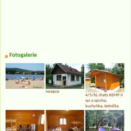
Fotogalerie
recepce
4/5/6L chaty KEMP II
wc a sprcha,
kuchyňka, lednička