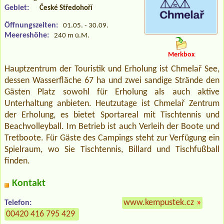
Gebiet:
České Středohoří
Öffnungszeiten:
01.05. - 30.09.
Meereshöhe:
240 m ü.M.
Merkbox
Hauptzentrum der Touristik und Erholung ist Chmelař See,
dessen Wasserfläche 67 ha und zwei sandige Strände den
Gästen Platz sowohl für Erholung als auch aktive
Unterhaltung anbieten. Heutzutage ist Chmelař Zentrum
der Erholung, es bietet Sportareal mit Tischtennis und
Beachvolleyball. Im Betrieb ist auch Verleih der Boote und
Tretboote. Für Gäste des Campings steht zur Verfügung ein
Spielraum, wo Sie Tischtennis, Billard und Tischfußball
finden.
Kontakt
www.kempustek.cz
»
Telefon:
00420 416 795 429