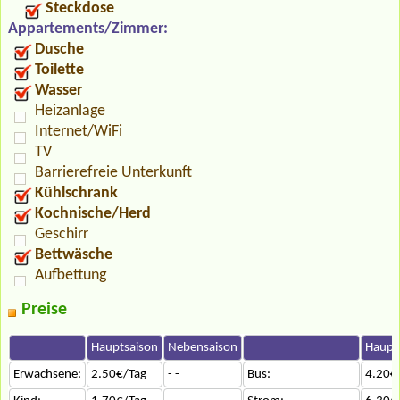
Steckdose
Appartements/Zimmer:
Dusche
Toilette
Wasser
Heizanlage
Internet/WiFi
TV
Barrierefreie Unterkunft
Kühlschrank
Kochnische/Herd
Geschirr
Bettwäsche
Aufbettung
Preise
Hauptsaison
Nebensaison
Haupt
Erwachsene:
2.50€/Tag
- -
Bus:
4.20€