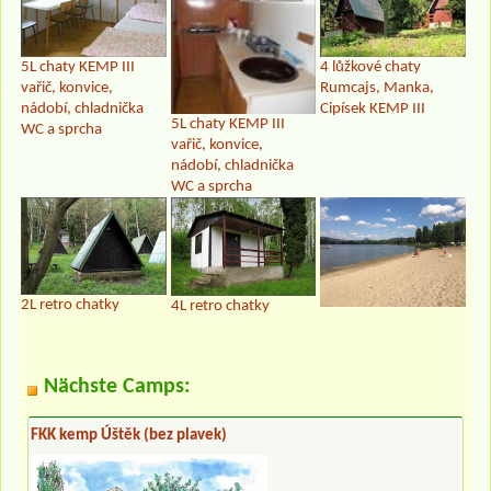
5L chaty KEMP III
4 lůžkové chaty
vařič, konvice,
Rumcajs, Manka,
nádobí, chladnička
Cipísek KEMP III
5L chaty KEMP III
WC a sprcha
vařič, konvice,
nádobí, chladnička
WC a sprcha
2L retro chatky
4L retro chatky
Nächste Camps:
FKK kemp Úštěk (bez plavek)