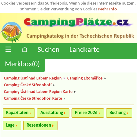
Cookies verbessern das Surferlebnis. Wenn Sie diese Internetseite nutzen,
stimmen Sie der Verwendung von Cookies
Mehr Info
☰
⌂
Suchen
Landkarte
Merkbox(
0
)
Camping Ústí nad Labem Region
»
Camping Litoměřice
»
Camping České Středohoří
»
Camping Ústí nad Labem Region Karte
»
Camping České Středohoří Karte
»
Kapazitäten
Ausstattung
Preise 2026
Buchung
Lage
Rezensionen