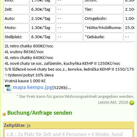
Kind:
1.70€/Tag
- -
Strom:
6.30€
Zelt:
6.30€/Tag
- -
Tier:
2.10€
Auto:
2.10€/Tag
- -
Ortsgebühr:
1.00€
Moto:
1.30€/Tag
- -
*Hütte/Mobilhome:
25.00
Stellplatz:
6.30€/Tag
- -
*Gebäude:
- -
2L retro chatky 600Kč/noc
4L srubny 865Kč/noc
4L retro chatky 640Kč/noc
4L nové chaty se soc. zařízením, kuchyňka KEMP II 1350Kč/noc
5/6 lůžkové nové chaty bez soc.z., konvice, lednička KEMP II 1550/175
✨týdenní pobyt 10% sleva
Vratná kauce 1 000 Kč
mapa kempu.jpg
(522Kb)...
* Der Preis kann für ganze Wohnungseinheit angegeben werden.
Letzte Akt. 2026
Buchung/Anfrage senden
Zeltplätze:
ja