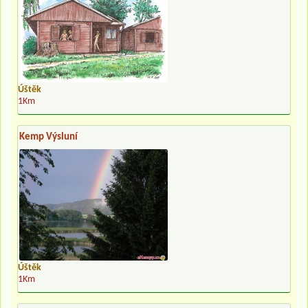
Úštěk
1Km
Kemp Výsluní
Úštěk
1Km