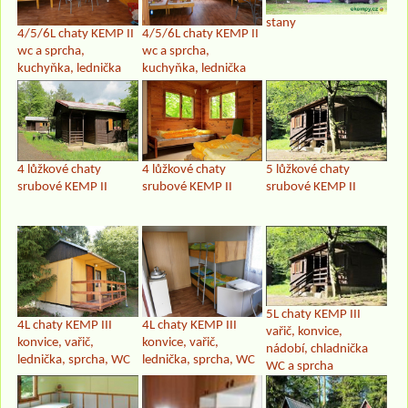
stany
4/5/6L chaty KEMP II
4/5/6L chaty KEMP II
wc a sprcha,
wc a sprcha,
kuchyňka, lednička
kuchyňka, lednička
4 lůžkové chaty
4 lůžkové chaty
5 lůžkové chaty
srubové KEMP II
srubové KEMP II
srubové KEMP II
5L chaty KEMP III
4L chaty KEMP III
4L chaty KEMP III
vařič, konvice,
konvice, vařič,
konvice, vařič,
nádobí, chladnička
lednička, sprcha, WC
lednička, sprcha, WC
WC a sprcha