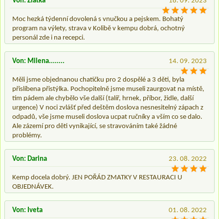
Von: Zlatka
18. 09. 2023
Moc hezká týdenní dovolená s vnučkou a pejskem. Bohatý
program na výlety, strava v Kolibě v kempu dobrá, ochotný
personál zde i na recepci.
Von: Milena........
14. 09. 2023
Měli jsme objednanou chatičku pro 2 dospělé a 3 děti, byla
přislíbena přistýlka. Pochopitelně jsme museli zaurgovat na místě,
tím pádem ale chybělo vše další (talíř, hrnek, příbor, židle, další
urgence) V noci zvlášť před deštěm doslova nesnesitelný zápach z
odpadů, vše jsme museli doslova ucpat ručníky a vším co se dalo.
Ale zázemí pro děti vynikající, se stravováním také žádné
problémy.
Von: Darina
23. 08. 2022
Kemp docela dobrý. JEN POŘÁD ZMATKY V RESTAURACI U
OBJEDNÁVEK.
Von: Iveta
01. 08. 2022