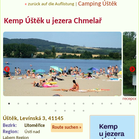
Camping Úštěk
«
zurück auf die Auflistung
|
Kemp Úštěk u jezera Chmelař
recepce
Úštěk
, Levínská 3, 41145
Bezirk:
Litoměřice
Route suchen »
Region:
Ústí nad
Labem Region