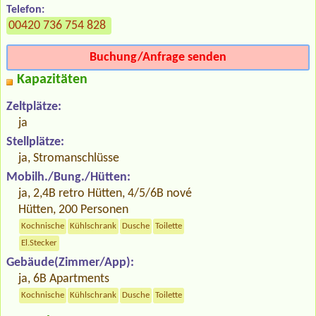
Telefon:
00420 736 754 828
Buchung/Anfrage senden
Kapazitäten
Zeltplätze:
ja
Stellplätze:
ja, Stromanschlüsse
Mobilh./Bung./Hütten:
ja, 2,4B retro Hütten, 4/5/6B nové
Hütten, 200 Personen
Kochnische
Kühlschrank
Dusche
Toilette
El.Stecker
Gebäude(Zimmer/App):
ja, 6B Apartments
Kochnische
Kühlschrank
Dusche
Toilette