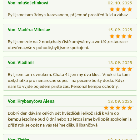
Von: miuše jelínková
02. 10. 2025
Byli jsme tam 3dny s karavanem, příjemné prostředí klid a zábav
Von: Maděra Miloslav
15. 09. 2025
Byli jsme zde na 2 noci,chaty čisté umývárny a wc též,restaurace
otevřena,vše v pohodě,byli jsme spokojeni.
Von: Vladimir
13. 09. 2025
Byl jsem tam s vnukem. Chata 4L jen my dva kluci. Vnuk si to tam
uzil,chatka pro nenarocne super. I na pecene burty doslo. Kdyz
nam to vyjde pojedem priste zas. Personal kempu ochotny.
Von: Hrybanyčova Alena
13. 09. 2025
Dobrý den dávám celých pět hvězdiček jelikož rádi k vám do
kempu jezdíme buď 8 dní nebo 10 letos jsme byli opět spokojeni a
příští rok se opět na vás těšíme děkuji libaničová