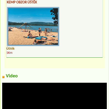
KEMP OBZOR ÚŠTĚK
Úštěk
1Km
Video