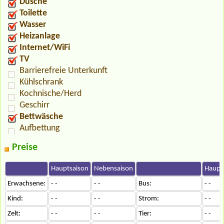
Dusche
Toilette
Wasser
Heizanlage
Internet/WiFi
TV
Barrierefreie Unterkunft
Kühlschrank
Kochnische/Herd
Geschirr
Bettwäsche
Aufbettung
Preise
Hauptsaison
Nebensaison
Haupt
Erwachsene:
- -
- -
Bus:
- -
Kind:
- -
- -
Strom:
- -
Zelt:
- -
- -
Tier:
- -