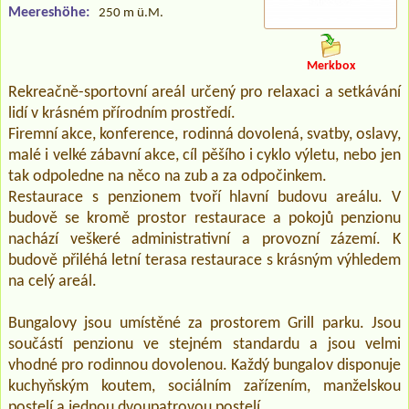
Meereshöhe:
250 m ü.M.
Merkbox
Rekreačně-sportovní areál určený pro relaxaci a setkávání
lidí v krásném přírodním prostředí.
Firemní akce, konference, rodinná dovolená, svatby, oslavy,
malé i velké zábavní akce, cíl pěšího i cyklo výletu, nebo jen
tak odpoledne na něco na zub a za odpočinkem.
Restaurace s penzionem tvoří hlavní budovu areálu. V
budově se kromě prostor restaurace a pokojů penzionu
nachází veškeré administrativní a provozní zázemí. K
budově přiléhá letní terasa restaurace s krásným výhledem
na celý areál.
Bungalovy jsou umístěné za prostorem Grill parku. Jsou
součástí penzionu ve stejném standardu a jsou velmi
vhodné pro rodinnou dovolenou. Každý bungalov disponuje
kuchyňským koutem, sociálním zařízením, manželskou
postelí a jednou dvoupatrovou postelí.