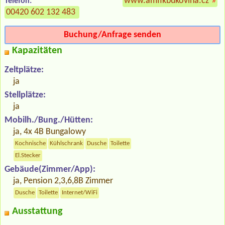
www.amfikbukovina.cz
»
Telefon:
00420 602 132 483
Buchung/Anfrage senden
Kapazitäten
Zeltplätze:
ja
Stellplätze:
ja
Mobilh./Bung./Hütten:
ja, 4x 4B Bungalowy
Kochnische
Kühlschrank
Dusche
Toilette
El.Stecker
Gebäude(Zimmer/App):
ja, Pension 2,3,6,8B Zimmer
Dusche
Toilette
Internet/WiFi
Ausstattung