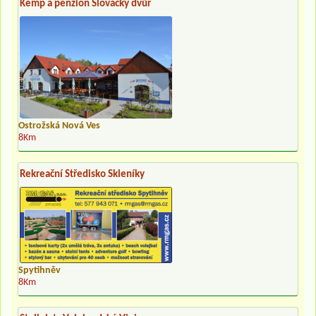
Kemp a penzion Slovácký dvůr
Ostrožská Nová Ves
8Km
Rekreační Středisko Skleníky
Spytihněv
8Km