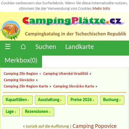
Cookies verbessern das Surferlebnis. Wenn Sie diese Internetseite nutzen,
stimmen Sie der Verwendung von Cookies
Mehr Info
☰
⌂
Suchen
Landkarte
Merkbox(
0
)
Camping Zlín Region
»
Camping Uherské Hradiště
»
Camping Slovácko
»
Camping Zlín Region Karte
»
Camping Slovácko Karte
»
Kapazitäten
Ausstattung
Preise 2026
Buchung
Lage
Rezensionen
Camping Popovice
«
zurück auf die Auflistung
|