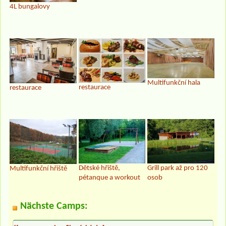
4L bungalovy
Multifunkční hala
restaurace
restaurace
Dětské hřiště,
Grill park až pro 120
Multifunkční hřiště
pétanque a workout
osob
Nächste Camps: