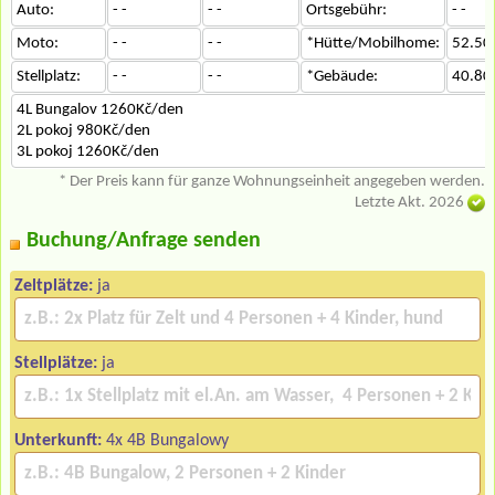
Auto:
- -
- -
Ortsgebühr:
- -
Moto:
- -
- -
*Hütte/Mobilhome:
52.50
Stellplatz:
- -
- -
*Gebäude:
40.80
4L Bungalov 1260Kč/den
2L pokoj 980Kč/den
3L pokoj 1260Kč/den
* Der Preis kann für ganze Wohnungseinheit angegeben werden.
Letzte Akt. 2026
Buchung/Anfrage senden
Zeltplätze:
ja
Stellplätze:
ja
Unterkunft:
4x 4B Bungalowy