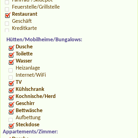
Fahrrad-/Skidepot
Feuerstelle/Grillstelle
Restaurant
Geschäft
Kreditkarte
Hütten/Mobilheime/Bungalows:
Dusche
Toilette
Wasser
Heizanlage
Internet/WiFi
TV
Kühlschrank
Kochnische/Herd
Geschirr
Bettwäsche
Aufbettung
Steckdose
Appartements/Zimmer: