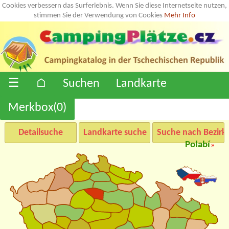
Cookies verbessern das Surferlebnis. Wenn Sie diese Internetseite nutzen,
stimmen Sie der Verwendung von Cookies
Mehr Info
☰
⌂
Suchen
Landkarte
Merkbox(
0
)
Detailsuche
Landkarte suche
Suche nach Bezirk
Polabí
»