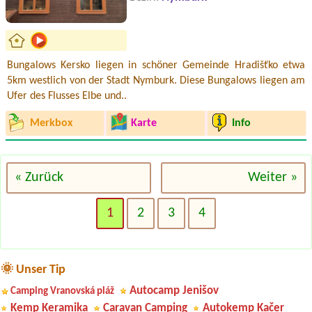
Bungalows Kersko liegen in schöner Gemeinde Hradišťko etwa
5km westlich von der Stadt Nymburk. Diese Bungalows liegen am
Ufer des Flusses Elbe und..
Merkbox
Karte
Info
« Zurück
Weiter »
1
2
3
4
🌞 Unser Tip
Autocamp Jenišov
Camping Vranovská pláž
Kemp Keramika
Caravan Camping
Autokemp Kačer