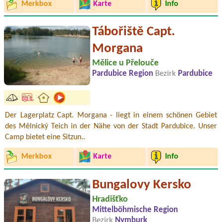
Merkbox
Karte
Info
Tábořiště Capt.
Morgana
Mělice u Přelouče
Pardubice Region
Bezirk
Pardubice
Der Lagerplatz Capt. Morgana - liegt in einem schönen Gebiet
des Mělnický Teich in der Nähe von der Stadt Pardubice. Unser
Camp bietet eine Sitzun..
Merkbox
Karte
Info
Bungalovy Kersko
Hradišťko
Mittelböhmische Region
Bezirk
Nymburk