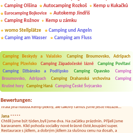
Camping Olšina
Autocamping Rozkoš
Kemp u Kukačků
Autokemp Jindřiš
Eurocamping Bojkovice
Camping Rožnov
Kemp u zámku
womo Stellplätze
Camping und Angeln
Camping am Wasser
Camping am Fluss
Camping Beskydy a Valašsko
Camping Broumovsko, Adršpach
Camping Plzeňsko
Camping Západočeské lázně
Camping Povltaví
Camping Džbánsko a Podřípsko
Camping Opavsko
Camping
Aneta Melicharová
***
Byli jsme zde v týdnu od 25.7. do 1.8. 2026. Kemp jako takový je pěkný.
Broumovsko, Adršpach
Camping Drahanská vrchovina
Camping
V umývárně i na WC bylo vždy čisto, doplněný papír i utěrky, což při
Krušné hory
Camping Haná
Camping České Švýcarsko
množství návštěvníků není samozřejmost. V kempu je obchod a
restaurace, kebab a další občerstvení. Co nás ale velice zklamalo byl
celodenní hluk z repráků u stanů a absolutní bezohlednost ostatních
Bewertungen:
ubytovaných. Přes den jsem si připadala jak na pouti- z každého koutu
hrála jiná hudba.Kemp pěkný, ale takový rámus jsme ještě nezažili...
Jana
*****
Chtěli jsme být týden,byli jsme dva. Na začátku prázdnin. Přijeli jsme
karavanem. Klid pohoda socialky nové krásné čisté,koupání super.
Restaurace s jídlem, a dobrým jídlem za slušnou cenu na dosah, a