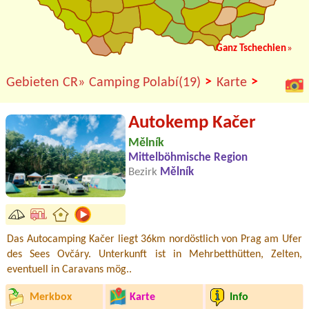
Ganz Tschechien
»
>
>
Gebieten CR»
Camping Polabí(19)
Karte
Autokemp Kačer
Mělník
Mittelböhmische Region
Bezirk
Mělník
Das Autocamping Kačer liegt 36km nordöstlich von Prag am Ufer
des Sees Ovčáry. Unterkunft ist in Mehrbetthütten, Zelten,
eventuell in Caravans mög..
Merkbox
Karte
Info