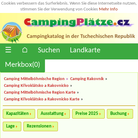
Cookies verbessern das Surferlebnis. Wenn Sie diese Internetseite nutzen,
stimmen Sie der Verwendung von Cookies
Mehr Info
☰
⌂
Suchen
Landkarte
Merkbox(
0
)
Camping Mittelböhmische Region
»
Camping Rakovník
»
Camping Křivoklátsko a Rakovnicko
»
Camping Mittelböhmische Region Karte
»
Camping Křivoklátsko a Rakovnicko Karte
»
Kapazitäten
Ausstattung
Preise 2025
Buchung
Lage
Rezensionen