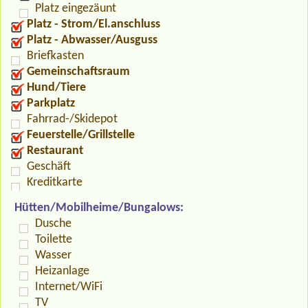
Platz eingezäunt
Platz - Strom/El.anschluss
Platz - Abwasser/Ausguss
Briefkasten
Gemeinschaftsraum
Hund/Tiere
Parkplatz
Fahrrad-/Skidepot
Feuerstelle/Grillstelle
Restaurant
Geschäft
Kreditkarte
Hütten/Mobilheime/Bungalows:
Dusche
Toilette
Wasser
Heizanlage
Internet/WiFi
TV