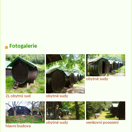
Fotogalerie
obytné sudy
2L obytný sud
obytné sudy
obytné sudy
venkovní posezení
hlavní budova