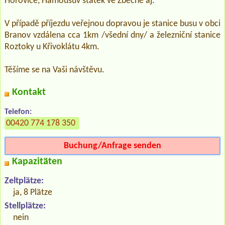
Hořovice, Hamousův statek ve Zbečně aj.
V případě příjezdu veřejnou dopravou je stanice busu v obci
Branov vzdálena cca 1km /všední dny/ a železniční stanice
Roztoky u Křivoklátu 4km.
Těšíme se na Vaši návštěvu.
Kontakt
Telefon:
00420 774 178 350
Buchung/Anfrage senden
Kapazitäten
Zeltplätze:
ja, 8 Plätze
Stellplätze:
nein