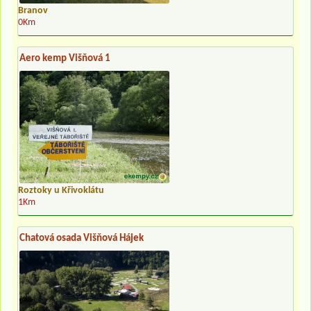
Branov
0Km
Aero kemp Višňová 1
Roztoky u Křivoklátu
1Km
Chatová osada Višňová Hájek