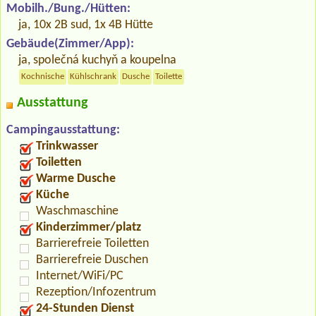
Mobilh./Bung./Hütten:
ja, 10x 2B sud, 1x 4B Hütte
Gebäude(Zimmer/App):
ja, společná kuchyň a koupelna
Kochnische
Kühlschrank
Dusche
Toilette
Ausstattung
Campingausstattung:
Trinkwasser
Toiletten
Warme Dusche
Küche
Waschmaschine
Kinderzimmer/platz
Barrierefreie Toiletten
Barrierefreie Duschen
Internet/WiFi/PC
Rezeption/Infozentrum
24-Stunden Dienst