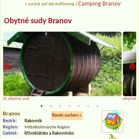
Camping Branov
«
zurück auf die Auflistung
|
Obytné sudy Branov
2L obytný sud
obytné 
Branov
Route suchen »
Bezirk:
Rakovník
Region:
Mittelböhmische Region
Gebiet:
Křivoklátsko a Rakovnicko