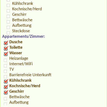
Kühlschrank
Kochnische/Herd
Geschirr
Bettwäsche
Aufbettung
Steckdose
Appartements/Zimmer:
Dusche
Toilette
Wasser
Heizanlage
Internet/WiFi
TV
Barrierefreie Unterkunft
Kühlschrank
Kochnische/Herd
Geschirr
Bettwäsche
Aufbettung