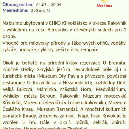
Öffnungszeiten:
01.05. - 30.09.
Merkbox
Meereshöhe:
280 m ü.M.
Nabízíme ubytování v CHKO Křivoklátsko v okrese Rakovník
s výhledem na řeku Berounku v dřevěných sudech pro 2
osoby.
Vhodné pro milovníky přírody a táborových ohňů, vodáky,
rybáře, houbaře, cyklisty, pěší turisty, kempaře.
Okolí je bohaté na přírodní krásy rezervace U Eremita,
naučné stezky, Skryjská jezírka, levandulové pole aj.) a
turistická místa (Muzeum Oty Pavla s přívozem, pověstná
restaurace U Rozvědčíka v Nezabudicích; rozhledny Děd,
Velká Buková, Máminka, Městská Hora; Medvědárium;
vyhlídky; města Beroun, Rakovník; Muzeum motocyklů
Křivoklát, Muzeum železniční v Lužné u Rakovníku, Muzeum
Českého Krasu, Muzeum Barranda). A množství kulturních
památek (hrady, zříceniny, zámky). Např. hrad Křivoklát je
vzdálen 5 km. Dále v okolí: Točník, Žebrák, Zbiroh,