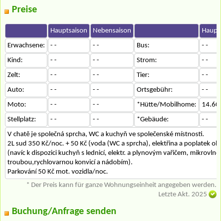
Preise
Hauptsaison
Nebensaison
Haupt
Erwachsene:
- -
- -
Bus:
- -
Kind:
- -
- -
Strom:
- -
Zelt:
- -
- -
Tier:
- -
Auto:
- -
- -
Ortsgebühr:
- -
Moto:
- -
- -
*Hütte/Mobilhome:
14.60
Stellplatz:
- -
- -
*Gebäude:
- -
V chatě je společná sprcha, WC a kuchyň ve společenské místnosti.
2L sud 350 Kč/noc. + 50 Kč (voda (WC a sprcha), elektřina a poplatek ob
(navíc k dispozici kuchyň s lednicí, elektr. a plynovým vařičem, mikrovln
troubou,rychlovarnou konvicí a nádobím).
Parkování 50 Kč mot. vozidla/noc.
* Der Preis kann für ganze Wohnungseinheit angegeben werden.
Letzte Akt. 2025
Buchung/Anfrage senden