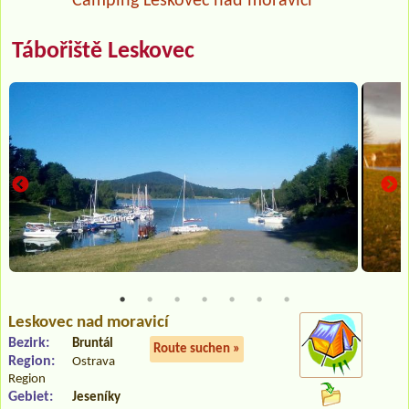
Camping Leskovec nad moravicí
Tábořiště Leskovec
Leskovec nad moravicí
Bezirk:
Bruntál
Route suchen »
Region:
Ostrava
Region
Gebiet:
Jeseníky