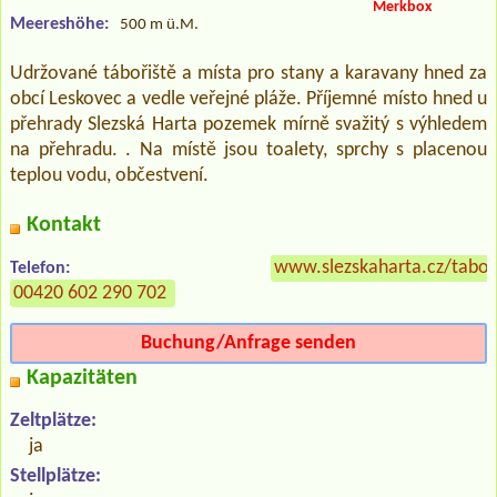
Merkbox
Meereshöhe:
500 m ü.M.
Udržované tábořiště a místa pro stany a karavany hned za
obcí Leskovec a vedle veřejné pláže. Příjemné místo hned u
přehrady Slezská Harta pozemek mírně svažitý s výhledem
na přehradu. . Na místě jsou toalety, sprchy s placenou
teplou vodu, občestvení.
Kontakt
www.slezskaharta.cz/tabor
Telefon:
00420 602 290 702
Buchung/Anfrage senden
Kapazitäten
Zeltplätze:
ja
Stellplätze: