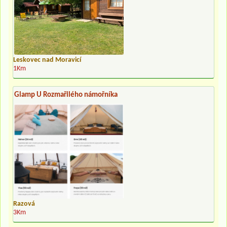
Leskovec nad Moravicí
1Km
Glamp U Rozmařilého námořníka
Razová
3Km