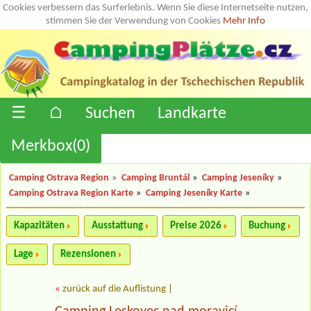
Cookies verbessern das Surferlebnis. Wenn Sie diese Internetseite nutzen,
stimmen Sie der Verwendung von Cookies
Mehr Info
☰
⌂
Suchen
Landkarte
Merkbox(
0
)
Camping Ostrava Region
»
Camping Bruntál
»
Camping Jeseníky
»
Camping Ostrava Region Karte
»
Camping Jeseníky Karte
»
Kapazitäten
Ausstattung
Preise 2026
Buchung
Lage
Rezensionen
«
zurück auf die Auflistung
|