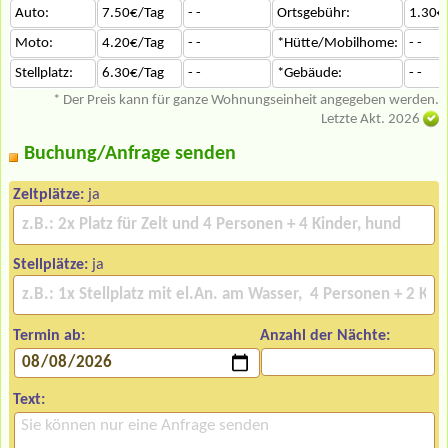
Auto:
7.50€/Tag
- -
Ortsgebühr:
1.30€
Moto:
4.20€/Tag
- -
*Hütte/Mobilhome:
- -
Stellplatz:
6.30€/Tag
- -
*Gebäude:
- -
* Der Preis kann für ganze Wohnungseinheit angegeben werden.
Letzte Akt. 2026
Buchung/Anfrage senden
Zeltplätze:
ja
Stellplätze:
ja
Termin ab:
Anzahl der Nächte:
Text: