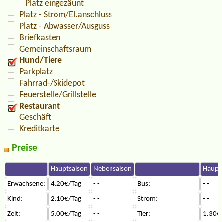
Platz eingezäunt
Platz - Strom/El.anschluss
Platz - Abwasser/Ausguss
Briefkasten
Gemeinschaftsraum
Hund/Tiere
Parkplatz
Fahrrad-/Skidepot
Feuerstelle/Grillstelle
Restaurant
Geschäft
Kreditkarte
Preise
Hauptsaison
Nebensaison
Haupt
Erwachsene:
4.20€/Tag
- -
Bus:
- -
Kind:
2.10€/Tag
- -
Strom:
- -
Zelt:
5.00€/Tag
- -
Tier:
1.30€