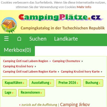
Cookies verbessern das Surferlebnis. Wenn Sie diese Internetseite nutzen,
stimmen Sie der Verwendung von Cookies
Mehr Info
☰
⌂
Suchen
Landkarte
Merkbox(
0
)
Camping Ústí nad Labem Region
»
Camping Chomutov
»
Camping Krušné hory
»
Camping Ústí nad Labem Region Karte
»
Camping Krušné hory Karte
»
Kapazitäten
Ausstattung
Preise 2026
Buchung
Lage
Rezensionen
Camping Jirkov
«
zurück auf die Auflistung
|