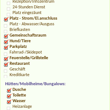
Rezeption/Infozentrum
24-Stunden Dienst
Platz eingezäunt
Platz - Strom/El.anschluss
Platz - Abwasser/Ausguss
Briefkasten
Gemeinschaftsraum
Hund/Tiere
Parkplatz
Fahrrad-/Skidepot
Feuerstelle/Grillstelle
Restaurant
Geschäft
Kreditkarte
Hütten/Mobilheime/Bungalows:
Dusche
Toilette
Wasser
Heizanlage