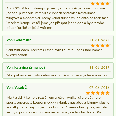
1.7.2024 V tomto kempu jsme byli moc spokojený velmi slušné
jednání p.Vedoucí kempu ale i všech ostatních Restaurace
fungovala a dobře vaří i ceny velmi slušné všude čisto na toaletách
i v celém kempu chtěli jsme jen přespat jeden den a bylo z toho
pět dní určitě se ještě vrátíme
Von: Goldmann
31. 01. 2023
Sehr zufrieden. Leckeres Essen,tolle Leute!!! Jedes Jahr immer
wieder schön.
Von: Kateřina Zemanová
31. 08. 2019
Moc pěkný areál čistý klidný,moc s mé si to užívali,a těšíme se zas
Von: Vašek Č.
07. 08. 2018
Malý a tichý kemp v rozsáhlém areálu, vynikající pro děti, pro
sport, superčisté koupání, cxxxý rybník s násadou a lekníny, slušné
sociálky na žetony, příjemná obsluha. Absence kuchyňky, nádobí
se mylo pod stříškou, slušná restaurace , ale trochu dražší. Pro