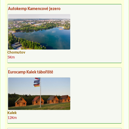
Autokemp Kamencové jezero
Chomutov
5Km
Eurocamp Kalek tábořiště
Kalek
12Km