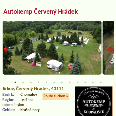
Autokemp Červený Hrádek
Jirkov
, Červený Hrádek, 43111
Bezirk:
Chomutov
Route suchen »
Region:
Ústí nad
Labem Region
Gebiet:
Krušné hory