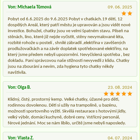
Von: Michaela Tůmová
09. 06. 2025
Pobyt od 6.6.2025 do 9.6.2025 Pobyt v chatkách.19 dětí, 12
dospělých Areál, který patří městu je upravován a jsou vidět nové
investice. Bohužel, chatky jsou ve velmi špatném stavu. Plíseň na
stěnách, lino, které již nejde vyčistit, stěny nevymalované léta,
rozbité rohože u postelí , shnilé zábradlí ,elektřina v zavěšených
prodlužovačkách a na závěr doplatek spotřebované elektřiny, na
který jsme předem nebyli upozorněni. Nevyčíslená spotřeba , bez
dokladu. Paní správcovou naše stížnosti nevyvedli z klidu. Chatky
jsou na zbourání a nevím, zda hygiena tyto chatky někdy
navštívila.
Von: Olga B.
23. 08. 2024
Klidný, čistý, prostorný kemp. Velké chatky, úžasné pro děti,
rodinnou dovolenou. Děti si užily na trampolíně, u bazénu,
možnosti sportovního vyžití. Skvělá restaurace s hotovými jídly,
velký výběr, domácí kuchyně, dobré ceny. Vstřícný personál,
férové jednání. Moc se nám líbilo, určitě jsme nebyli naposledy.
Von: Vlasta Z.
04. 07. 2024