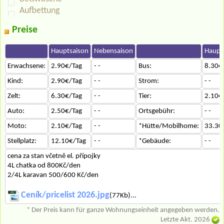
Aufbettung
Preise
Hauptsaison
Nebensaison
Haupt
Erwachsene:
2.90€/Tag
- -
Bus:
8.30€
Kind:
2.90€/Tag
- -
Strom:
- -
Zelt:
6.30€/Tag
- -
Tier:
2.10€
Auto:
2.50€/Tag
- -
Ortsgebühr:
- -
Moto:
2.10€/Tag
- -
*Hütte/Mobilhome:
33.30
Stellplatz:
12.10€/Tag
- -
*Gebäude:
- -
cena za stan včetně el. přípojky
4L chatka od 800Kč/den
2/4L karavan 500/600 Kč/den
Ceník/pricelist 2026.jpg
(77Kb)...
* Der Preis kann für ganze Wohnungseinheit angegeben werden.
Letzte Akt. 2026