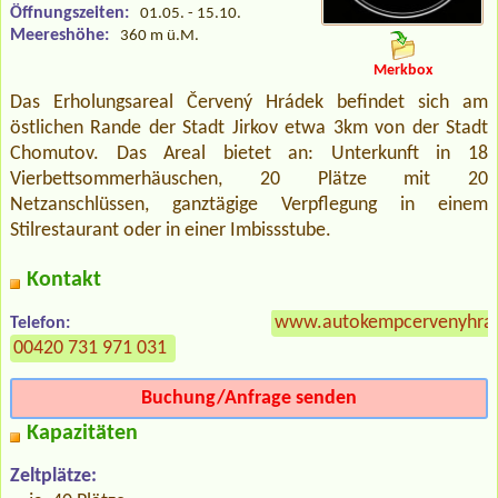
Öffnungszeiten:
01.05. - 15.10.
Meereshöhe:
360 m ü.M.
Merkbox
Das Erholungsareal Červený Hrádek befindet sich am
östlichen Rande der Stadt Jirkov etwa 3km von der Stadt
Chomutov. Das Areal bietet an: Unterkunft in 18
Vierbettsommerhäuschen, 20 Plätze mit 20
Netzanschlüssen, ganztägige Verpflegung in einem
Stilrestaurant oder in einer Imbissstube.
Kontakt
www.autokempcervenyhrad
Telefon:
00420 731 971 031
Buchung/Anfrage senden
Kapazitäten
Zeltplätze: