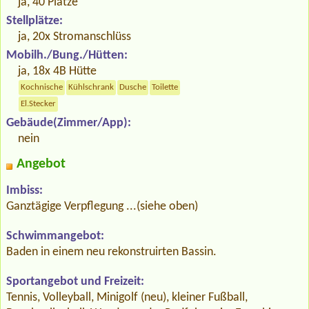
ja, 40 Plätze
Stellplätze:
ja, 20x Stromanschlüss
Mobilh./Bung./Hütten:
ja, 18x 4B Hütte
Kochnische
Kühlschrank
Dusche
Toilette
El.Stecker
Gebäude(Zimmer/App):
nein
Angebot
Imbiss:
Ganztägige Verpflegung ...(siehe oben)
Schwimmangebot:
Baden in einem neu rekonstruirten Bassin.
Sportangebot und Freizeit:
Tennis, Volleyball, Minigolf (neu), kleiner Fußball,