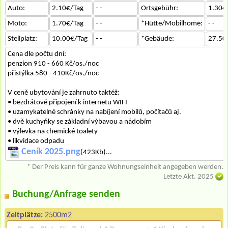
Auto:
2.10€/Tag
- -
Ortsgebühr:
1.30€
Moto:
1.70€/Tag
- -
*Hütte/Mobilhome:
- -
Stellplatz:
10.00€/Tag
- -
*Gebäude:
27.50
Cena dle počtu dní:
penzion 910 - 660 Kč/os./noc
přistýlka 580 - 410Kč/os./noc
V ceně ubytování je zahrnuto taktéž:
• bezdrátové připojení k internetu WIFI
• uzamykatelné schránky na nabíjení mobilů, počítačů aj.
• dvě kuchyňky se základní výbavou a nádobím
• výlevka na chemické toalety
• likvidace odpadu
Ceník 2025.png
(423Kb)...
* Der Preis kann für ganze Wohnungseinheit angegeben werden.
Letzte Akt. 2025
Buchung/Anfrage senden
Zeltplätze:
2500m2