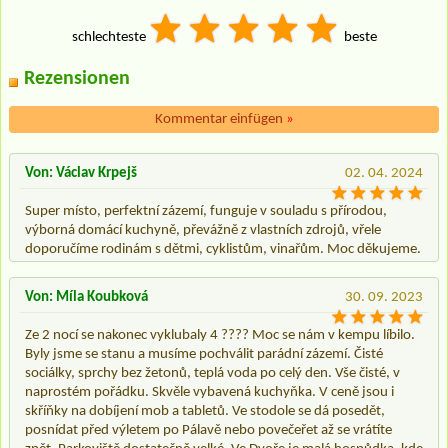
schlechteste
beste
Rezensionen
Kommentar einfügen
»
Von: Václav Krpejš
02. 04. 2024
Super místo, perfektní zázemí, funguje v souladu s přírodou,
výborná domácí kuchyně, převážně z vlastních zdrojů, vřele
doporučíme rodinám s dětmi, cyklistům, vinařům. Moc děkujeme.
Von: Míla Koubková
30. 09. 2023
Ze 2 nocí se nakonec vyklubaly 4 ???? Moc se nám v kempu líbilo.
Byly jsme se stanu a musíme pochválit parádní zázemí. Čisté
sociálky, sprchy bez žetonů, teplá voda po celý den. Vše čisté, v
naprostém pořádku. Skvěle vybavená kuchyňka. V ceně jsou i
skříňky na dobíjení mob a tabletů. Ve stodole se dá posedět,
posnídat před výletem po Pálavě nebo povečeřet až se vrátíte