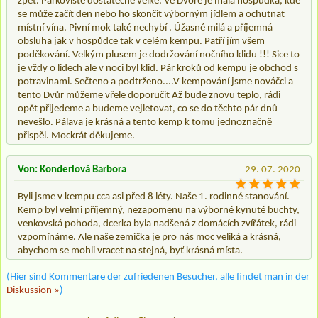
zpět. Parkoviště dostatečně velké. Ve Dvoře je malá hospůdka, kde
se může začít den nebo ho skončit výborným jídlem a ochutnat
místní vína. Pivní mok také nechybí . Úžasné milá a příjemná
obsluha jak v hospůdce tak v celém kempu. Patří jím všem
poděkování. Velkým plusem je dodržování nočního klidu !!! Sice to
je vždy o lidech ale v noci byl klid. Pár kroků od kempu je obchod s
potravinami. Sečteno a podtrženo....V kempování jsme nováčci a
tento Dvůr můžeme vřele doporučit Až bude znovu teplo, rádi
opět přijedeme a budeme vejletovat, co se do těchto pár dnů
nevešlo. Pálava je krásná a tento kemp k tomu jednoznačně
přispěl. Mockrát děkujeme.
Von: Konderlová Barbora
29. 07. 2020
Byli jsme v kempu cca asi před 8 léty. Naše 1. rodinné stanování.
Kemp byl velmi příjemný, nezapomenu na výborné kynuté buchty,
venkovská pohoda, dcerka byla nadšená z domácích zvířátek, rádi
vzpomínáme. Ale naše zemička je pro nás moc veliká a krásná,
abychom se mohli vracet na stejná, byť krásná místa.
(Hier sind Kommentare der zufriedenen Besucher, alle findet man in der
Diskussion »
)