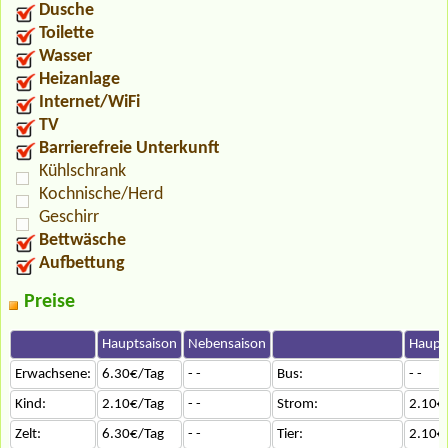
Dusche
Toilette
Wasser
Heizanlage
Internet/WiFi
TV
Barrierefreie Unterkunft
Kühlschrank
Kochnische/Herd
Geschirr
Bettwäsche
Aufbettung
Preise
Hauptsaison
Nebensaison
Haupt
Erwachsene:
6.30€/Tag
- -
Bus:
- -
Kind:
2.10€/Tag
- -
Strom:
2.10€
Zelt:
6.30€/Tag
- -
Tier:
2.10€