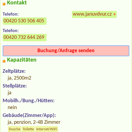
Kontakt
www.januvdvur.cz
»
Telefon:
00420 530 506 405
Telefon:
00420 732 644 269
Buchung/Anfrage senden
Kapazitäten
Zeltplätze:
ja, 2500m2
Stellplätze:
ja
Mobilh./Bung./Hütten:
nein
Gebäude(Zimmer/App):
ja, penzion, 2-4B Zimmer
Dusche
Toilette
Internet/WiFi