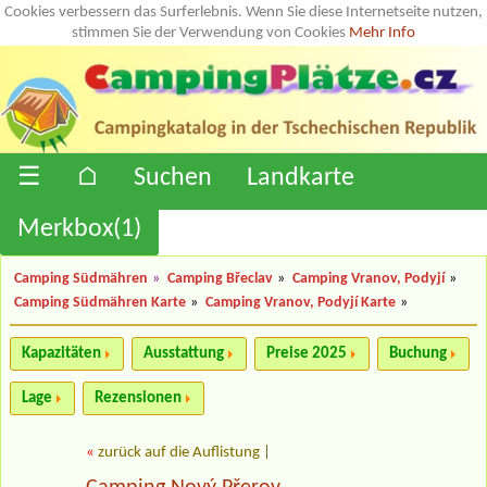
Cookies verbessern das Surferlebnis. Wenn Sie diese Internetseite nutzen,
stimmen Sie der Verwendung von Cookies
Mehr Info
☰
⌂
Suchen
Landkarte
Merkbox(
1
)
Camping Südmähren
»
Camping Břeclav
»
Camping Vranov, Podyjí
»
Camping Südmähren Karte
»
Camping Vranov, Podyjí Karte
»
Kapazitäten
Ausstattung
Preise 2025
Buchung
Lage
Rezensionen
«
zurück auf die Auflistung
|