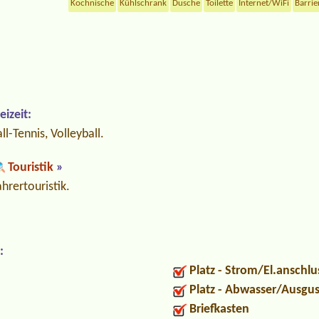
Kochnische
Kühlschrank
Dusche
Toilette
Internet/WiFi
Barrie
izeit:
l-Tennis, Volleyball.
Touristik
»
hrertouristik.
:
Platz - Strom/El.anschlu
Platz - Abwasser/Ausgu
Briefkasten