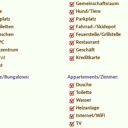
Gemeinschaftsraum
e
Hund/Tiere
platz
Parkplatz
iletten
Fahrrad-/Skidepot
Duschen
Feuerstelle/Grillstelle
PC
Restaurant
ozentrum
Geschäft
nst
Kreditkarte
nt
e/Bungalows:
Appartements/Zimmer:
Dusche
Toilette
Wasser
Heizanlage
Internet/WiFi
TV