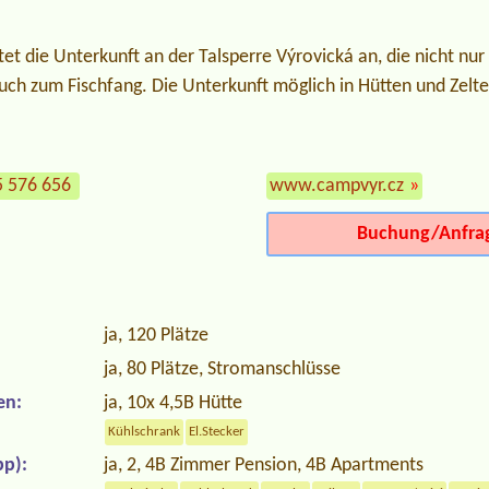
tet die Unterkunft an der Talsperre Výrovická an, die nicht 
auch zum Fischfang. Die Unterkunft möglich in Hütten und Zelte
5 576 656
www.campvyr.cz
»
Buchung/Anfra
ja, 120 Plätze
ja, 80 Plätze, Stromanschlüsse
en:
ja, 10x 4,5B Hütte
Kühlschrank
El.Stecker
p):
ja, 2, 4B Zimmer Pension, 4B Apartments