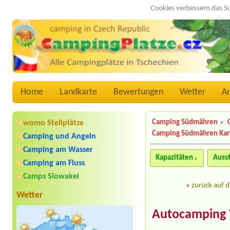
Cookies verbessern das S
Home
Landkarte
Bewertungen
Wetter
A
Camping Südmähren
»
womo Stellplätze
Camping Südmähren Kar
Camping und Angeln
Camping am Wasser
Kapazitäten
Auss
Camping am Fluss
Camps Slowakei
«
zurück auf d
Wetter
Autocamping 