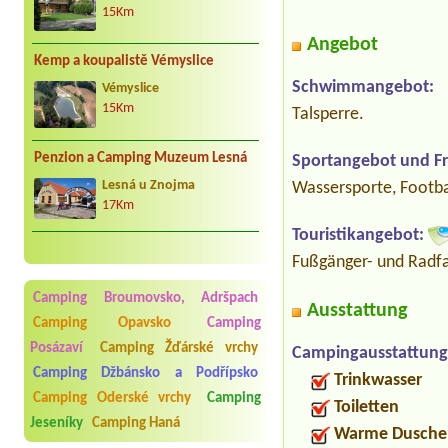
15Km
Angebot
Kemp a koupalistě Vémyslice
Schwimmangebot:
Vémyslice
15Km
Talsperre.
Penzion a Camping Muzeum Lesná
Sportangebot und Fre
Lesná u Znojma
Wassersporte, Footbal
17Km
Touristikangebot:
Fußgänger- und Radfa
Camping Broumovsko, Adršpach
Ausstattung
Camping Opavsko
Camping
Posázaví
Camping Žďárské vrchy
Campingausstattung
Camping Džbánsko a Podřípsko
Trinkwasser
Camping Oderské vrchy
Camping
Toiletten
Jeseníky
Camping Haná
Warme Dusche