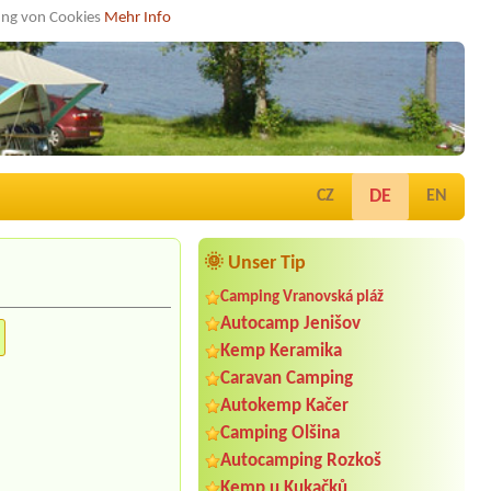
dung von Cookies
Mehr Info
DE
CZ
EN
🌞 Unser Tip
Camping Vranovská pláž
Autocamp Jenišov
Kemp Keramika
Caravan Camping
Autokemp Kačer
Camping Olšina
Autocamping Rozkoš
Kemp u Kukačků