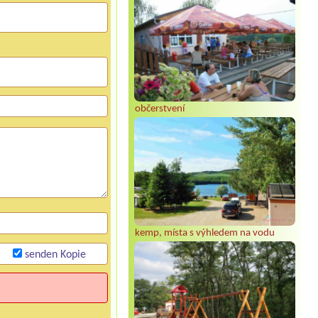
občerstvení
kemp, místa s výhledem na vodu
senden Kopie