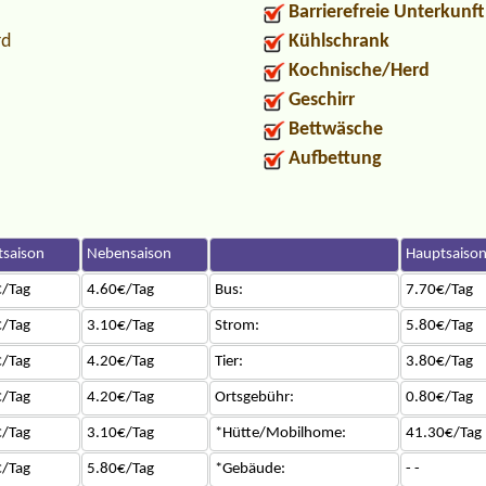
Barrierefreie Unterkunft
rd
Kühlschrank
Kochnische/Herd
Geschirr
Bettwäsche
Aufbettung
saison
Nebensaison
Hauptsaiso
/Tag
4.60€/Tag
Bus:
7.70€/Tag
/Tag
3.10€/Tag
Strom:
5.80€/Tag
/Tag
4.20€/Tag
Tier:
3.80€/Tag
/Tag
4.20€/Tag
Ortsgebühr:
0.80€/Tag
/Tag
3.10€/Tag
*Hütte/Mobilhome:
41.30€/Tag
/Tag
5.80€/Tag
*Gebäude:
- -