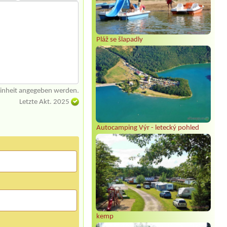
Pláž se šlapadly
einheit angegeben werden.
Letzte Akt. 2025
Autocamping Výr - letecký pohled
kemp