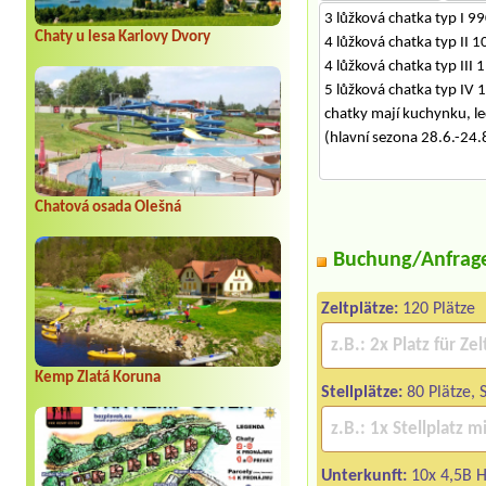
3 lůžková chatka typ I 
Chaty u lesa Karlovy Dvory
4 lůžková chatka typ II
4 lůžková chatka typ III
5 lůžková chatka typ IV
chatky mají kuchynku, le
(hlavní sezona 28.6.-24.
Chatová osada Olešná
Buchung/Anfrag
Zeltplätze:
120 Plätze
Kemp Zlatá Koruna
Stellplätze:
80 Plätze, 
Unterkunft:
10x 4,5B H