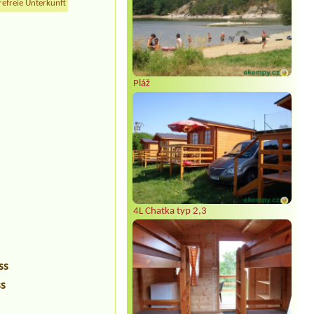
refreie Unterkunft
Pláž
4L Chatka typ 2,3
ss
ss