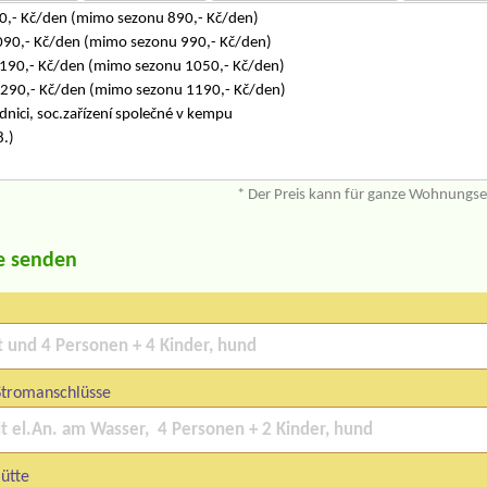
990,- Kč/den (mimo sezonu 890,- Kč/den)
 1090,- Kč/den (mimo sezonu 990,- Kč/den)
 1190,- Kč/den (mimo sezonu 1050,- Kč/den)
 1290,- Kč/den (mimo sezonu 1190,- Kč/den)
dnici, soc.zařízení společné v kempu
8.)
* Der Preis kann für ganze Wohnungs
e senden
Stromanschlüsse
ütte