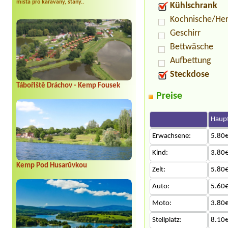
místa pro karavany, stany..
Kühlschrank
Kochnische/He
Geschirr
Bettwäsche
Aufbettung
Steckdose
Tábořiště Dráchov - Kemp Fousek
Preise
Haupt
Erwachsene:
5.80€
Kind:
3.80€
Kemp Pod Husarůvkou
Zelt:
5.80€
Auto:
5.60€
Moto:
3.80€
Stellplatz:
8.10€