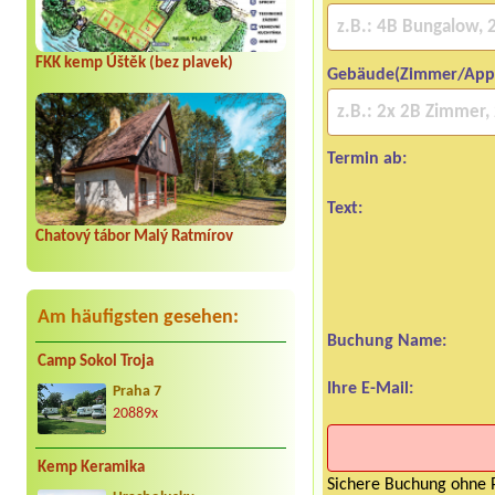
FKK kemp Úštěk (bez plavek)
Gebäude(Zimmer/App
Termin ab:
Text:
Chatový tábor Malý Ratmírov
Am häufigsten gesehen:
Buchung Name:
Camp Sokol Troja
Ihre E-Mail:
Praha 7
20889x
Kemp Keramika
Sichere Buchung ohne P