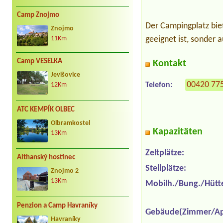
Camp Znojmo
Der Campingplatz bie
Znojmo
geeignet ist, sonder 
11Km
Camp VESELKA
Kontakt
Jevišovice
00420 77
Telefon:
12Km
ATC KEMPÍK OLBEC
Olbramkostel
Kapazitäten
13Km
Zeltplätze:
Althanský hostinec
Stellplätze:
Znojmo 2
13Km
Mobilh./Bung./Hütt
Penzion a Camp Havraníky
Gebäude(Zimmer/Ap
Havraníky