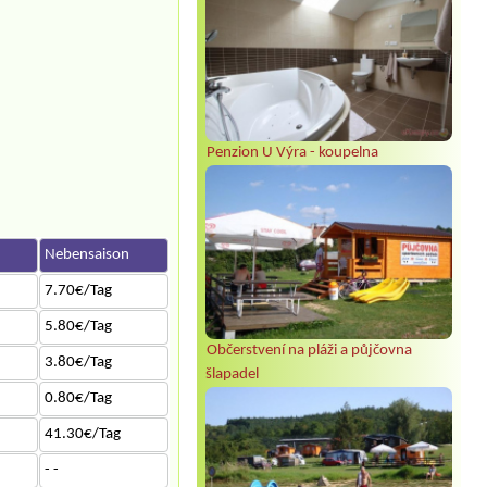
Penzion U Výra - koupelna
n
Nebensaison
7.70€/Tag
5.80€/Tag
Občerstvení na pláži a půjčovna
3.80€/Tag
šlapadel
0.80€/Tag
41.30€/Tag
- -