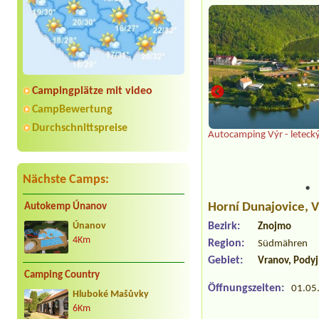
Campingplätze mit video
CampBewertung
Durchschnittspreise
Autocamping Výr - leteck
Nächste Camps:
Horní Dunajovice
, 
Autokemp Únanov
Bezirk:
Únanov
Znojmo
4Km
Region:
Südmähren
Gebiet:
Vranov, Podyj
Camping Country
Öffnungszeiten:
01.05.
Hluboké Mašůvky
6Km