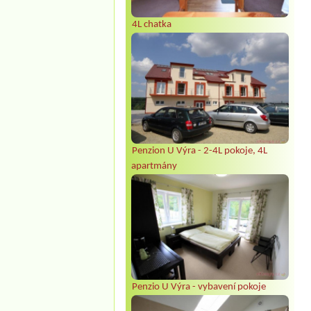
4L chatka
Penzion U Výra - 2-4L pokoje, 4L
apartmány
Penzio U Výra - vybavení pokoje