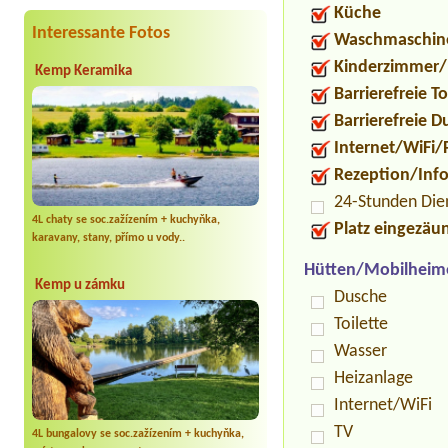
Küche
Interessante Fotos
Waschmaschin
Kinderzimmer/
Kemp Keramika
Barrierefreie To
Barrierefreie 
Internet/WiFi/
Rezeption/Inf
24-Stunden Die
4L chaty se soc.zažízením + kuchyňka,
Platz eingezäu
karavany, stany, přímo u vody..
Hütten/Mobilheim
Kemp u zámku
Dusche
Toilette
Wasser
Heizanlage
Internet/WiFi
TV
4L bungalovy se soc.zažízením + kuchyňka,