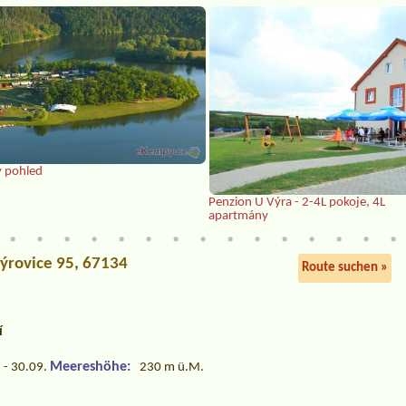
ý pohled
Penzion U Výra - 2-4L pokoje, 4L
apartmány
Výrovice 95, 67134
Route suchen »
í
Meereshöhe:
 - 30.09.
230 m ü.M.