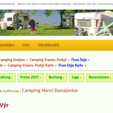
urferlebnis. Wenn Sie diese Internetseite nutzen, stimmen Sie der Verwen
nmelden
Info
Merkbox(
0
)
Camping Znojmo
»
Camping Vranov, Podyjí
»
Fluss Dyje
»
te
»
Camping Vranov, Podyjí Karte
»
Fluss Dyje Karte
»
tattung
Preise 2025
Buchung
Lage
Rezensionen
Camping Horní Dunajovice
ie Auflistung
|
Výr