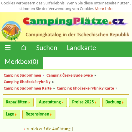
Cookies verbessern das Surferlebnis. Wenn Sie diese Internetseite nutzen,
stimmen Sie der Verwendung von Cookies
Mehr Info
☰
⌂
Suchen
Landkarte
Merkbox(
0
)
Camping Südböhmen
»
Camping České Budějovice
»
Camping Jihočeské rybníky
»
Camping Südböhmen Karte
»
Camping Jihočeské rybníky Karte
»
Kapazitäten
Ausstattung
Preise 2025
Buchung
Lage
Rezensionen
«
zurück auf die Auflistung
|