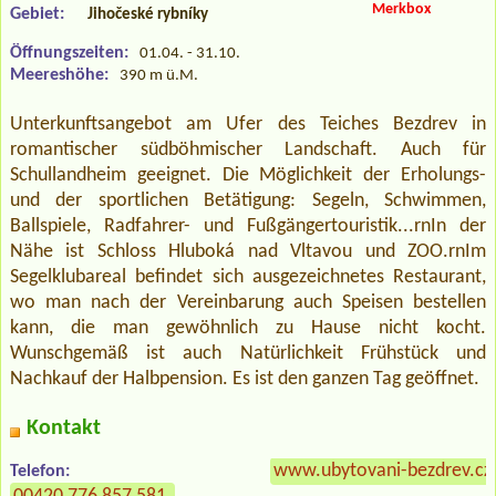
Merkbox
Gebiet:
Jihočeské rybníky
Öffnungszeiten:
01.04. - 31.10.
Meereshöhe:
390 m ü.M.
Unterkunftsangebot am Ufer des Teiches Bezdrev in
romantischer südböhmischer Landschaft. Auch für
Schullandheim geeignet. Die Möglichkeit der Erholungs-
und der sportlichen Betätigung: Segeln, Schwimmen,
Ballspiele, Radfahrer- und Fußgängertouristik...rnIn der
Nähe ist Schloss Hluboká nad Vltavou und ZOO.rnIm
Segelklubareal befindet sich ausgezeichnetes Restaurant,
wo man nach der Vereinbarung auch Speisen bestellen
kann, die man gewöhnlich zu Hause nicht kocht.
Wunschgemäß ist auch Natürlichkeit Frühstück und
Nachkauf der Halbpension. Es ist den ganzen Tag geöffnet.
Kontakt
www.ubytovani-bezdrev.cz
Telefon: