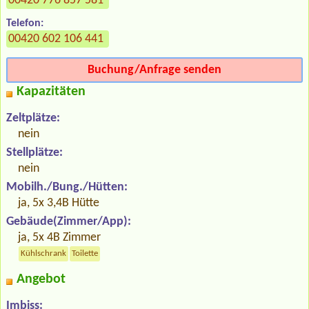
00420 776 857 581
Telefon:
00420 602 106 441
Buchung/Anfrage senden
Kapazitäten
Zeltplätze:
nein
Stellplätze:
nein
Mobilh./Bung./Hütten:
ja, 5x 3,4B Hütte
Gebäude(Zimmer/App):
ja, 5x 4B Zimmer
Kühlschrank
Toilette
Angebot
Imbiss: