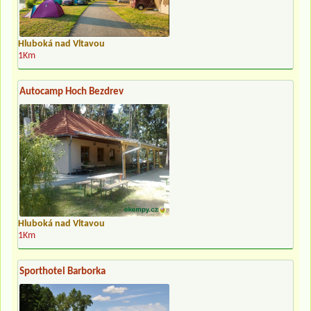
Hluboká nad Vltavou
1Km
Autocamp Hoch Bezdrev
Hluboká nad Vltavou
1Km
Sporthotel Barborka