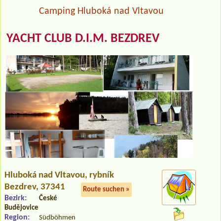
Camping Hluboká nad Vltavou
YACHT CLUB D.I.M. BEZDREV
Hluboká nad Vltavou
, rybník
Bezdrev, 37341
Route suchen »
Bezirk:
České
Budějovice
Region:
Südböhmen