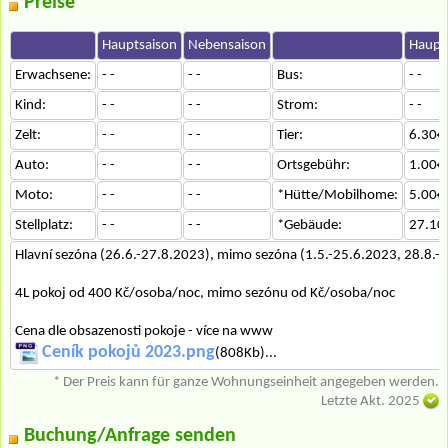
Preise
Hauptsaison
Nebensaison
Haupt
Erwachsene:
- -
- -
Bus:
- -
Kind:
- -
- -
Strom:
- -
Zelt:
- -
- -
Tier:
6.30€
Auto:
- -
- -
Ortsgebühr:
1.00€
Moto:
- -
- -
*Hütte/Mobilhome:
5.00€
Stellplatz:
- -
- -
*Gebäude:
27.10
Hlavní sezóna (26.6.-27.8.2023), mimo sezóna (1.5.-25.6.2023, 28.8.-
4L pokoj od 400 Kč/osoba/noc, mimo sezónu od Kč/osoba/noc
Cena dle obsazenosti pokoje - více na www
Ceník pokojů 2023.png
(808Kb)...
* Der Preis kann für ganze Wohnungseinheit angegeben werden.
Letzte Akt. 2025
Buchung/Anfrage senden