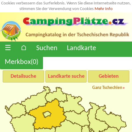
Cookies verbessern das Surferlebnis. Wenn Sie diese Internetseite nutzen,
stimmen Sie der Verwendung von Cookies
Mehr Info
☰
⌂
Suchen
Landkarte
Merkbox(
0
)
Detailsuche
Landkarte suche
Gebieten
Ganz Tschechien
»