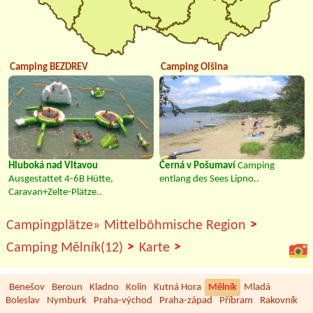
Camping BEZDREV
Camping Olšina
Hluboká nad Vltavou
Černá v Pošumaví
Camping
Ausgestattet 4-6B Hütte,
entlang des Sees Lipno..
Caravan+Zelte-Plätze..
>
Campingplätze»
Mittelböhmische Region
>
>
Camping Mělník(12)
Karte
Benešov
Beroun
Kladno
Kolín
Kutná Hora
Mělník
Mladá
Boleslav
Nymburk
Praha-východ
Praha-západ
Příbram
Rakovník