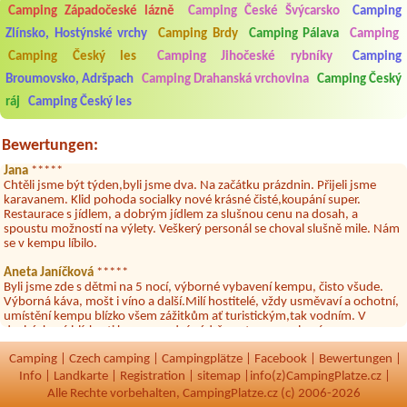
Camping Západočeské lázně
Camping České Švýcarsko
Camping
Zlínsko, Hostýnské vrchy
Camping Brdy
Camping Pálava
Camping
Aneta Melicharová
***
Byli jsme zde v týdnu od 25.7. do 1.8. 2026. Kemp jako takový je pěkný.
Camping Český les
Camping Jihočeské rybníky
Camping
V umývárně i na WC bylo vždy čisto, doplněný papír i utěrky, což při
množství návštěvníků není samozřejmost. V kempu je obchod a
Broumovsko, Adršpach
Camping Drahanská vrchovina
Camping Český
restaurace, kebab a další občerstvení. Co nás ale velice zklamalo byl
ráj
Camping Český les
celodenní hluk z repráků u stanů a absolutní bezohlednost ostatních
ubytovaných. Přes den jsem si připadala jak na pouti- z každého koutu
hrála jiná hudba.Kemp pěkný, ale takový rámus jsme ještě nezažili...
Bewertungen:
Jana
*****
Chtěli jsme být týden,byli jsme dva. Na začátku prázdnin. Přijeli jsme
karavanem. Klid pohoda socialky nové krásné čisté,koupání super.
Restaurace s jídlem, a dobrým jídlem za slušnou cenu na dosah, a
spoustu možností na výlety. Veškerý personál se choval slušně mile. Nám
se v kempu líbilo.
Aneta Janíčková
*****
Byli jsme zde s dětmi na 5 nocí, výborné vybavení kempu, čisto všude.
Výborná káva, mošt i víno a další.Milí hostitelé, vždy usměvaví a ochotní,
umístění kempu blízko všem zážitkům ať turistickým,tak vodním. V
docházkové blízkosti kempu vodní nádrž, restaurace a bazénem,
autobusová zastávka, obchod a další. Děkujeme, bylo to úžasné.
Camping
|
Czech camping
|
Campingplätze
|
Facebook
|
Bewertungen
|
Kateřina+ Květoslav+ Jana+ Zdeněk
*****
Info
|
Landkarte
|
Registration
|
sitemap
|
info(z)CampingPlatze.cz |
Byli jsme zde už podruhé, minulý rok 3 dny a letos celý týden. Krásný,
Alle Rechte vorbehalten, CampingPlatze.cz (c) 2006-2026
klidný kemp. Čisté, nově vybavené chatky, milý a ochotní majitelé, dobré