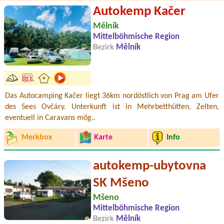
Autokemp Kačer
Mělník
Mittelböhmische Region
Bezirk
Mělník
Das Autocamping Kačer liegt 36km nordöstlich von Prag am Ufer
des Sees Ovčáry. Unterkunft ist in Mehrbetthütten, Zelten,
eventuell in Caravans mög..
Merkbox
Karte
Info
autokemp-ubytovna
SK Mšeno
Mšeno
Mittelböhmische Region
Bezirk
Mělník