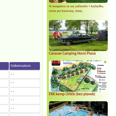
4L bungalovy se soc.zažízením + kuchyňka,
místa pro karavany, stany..
Caravan Camping Horní Planá
n
Nebensaison
- -
- -
- -
FKK kemp Úštěk (bez plavek)
- -
- -