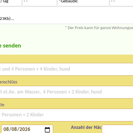
/Tag
- -
*Gebäude:
- -
23Kb)...
* Der Preis kann für ganze Wohnungs
e senden
anschlüss
tte
Anzahl der Nächte: