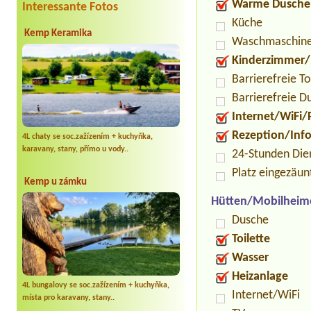
Warme Dusche
Interessante Fotos
Küche
Kemp Keramika
Waschmaschin
Kinderzimmer/
Barrierefreie To
Barrierefreie D
Internet/WiFi/
Rezeption/Inf
4L chaty se soc.zažízením + kuchyňka,
karavany, stany, přímo u vody..
24-Stunden Die
Platz eingezäun
Kemp u zámku
Hütten/Mobilheim
Dusche
Toilette
Wasser
Heizanlage
4L bungalovy se soc.zažízením + kuchyňka,
Internet/WiFi
místa pro karavany, stany..