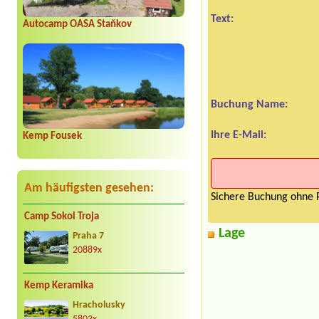
Text:
Autocamp OASA Staňkov
Buchung Name:
Ihre E-Mail:
Kemp Fousek
Am häufigsten gesehen:
Sichere Buchung ohne P
Camp Sokol Troja
Lage
Praha 7
20889x
Kemp Keramika
Hracholusky