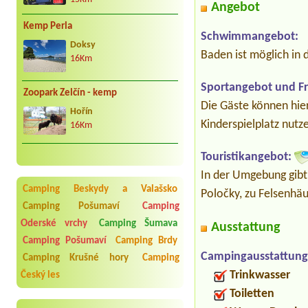
Angebot
Kemp Perla
Schwimmangebot:
Doksy
Baden ist möglich in 
16Km
Sportangebot und Fre
Zoopark Zelčín - kemp
Die Gäste können hier
Hořín
Kinderspielplatz nut
16Km
Touristikangebot:
In der Umgebung gibt
Camping Beskydy a Valašsko
Poločky, zu Felsenhä
Camping Pošumaví
Camping
Oderské vrchy
Camping Šumava
Ausstattung
Camping Pošumaví
Camping Brdy
Campingausstattung
Camping Krušné hory
Camping
Trinkwasser
Český les
Toiletten