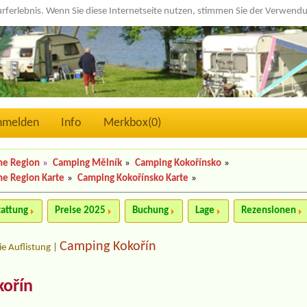
urferlebnis. Wenn Sie diese Internetseite nutzen, stimmen Sie der Verwen
nmelden
Info
Merkbox(
0
)
he Region
»
Camping Mělník
»
Camping Kokořínsko
»
e Region Karte
»
Camping Kokořínsko Karte
»
tattung
Preise 2025
Buchung
Lage
Rezensionen
Camping Kokořín
ie Auflistung
|
ořín