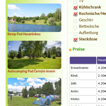
TV
Kühlschrank
Kochnische/He
Geschirr
Bettwäsche
Aufbettung
Kemp Pod Husarůvkou
Steckdose
Preise
Haupt
Erwachsene:
4.20€
Autocamping Pod Černým lesem
Kind:
2.50€
Zelt:
4.20€
Auto:
4.20€
Moto:
4.20€