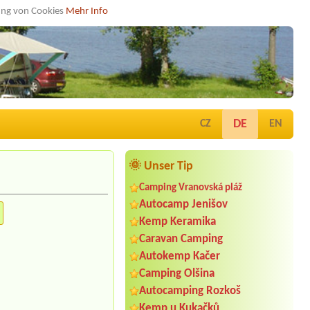
dung von Cookies
Mehr Info
DE
CZ
EN
🌞 Unser Tip
Camping Vranovská pláž
Autocamp Jenišov
Kemp Keramika
Caravan Camping
Autokemp Kačer
Camping Olšina
Autocamping Rozkoš
Kemp u Kukačků