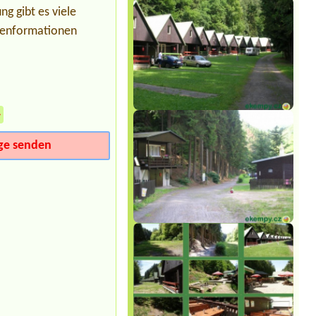
Termin ab 2026-08-02 |
Tábořiště
g gibt es viele
Čepice
1 místo , 1dospělý a jedno dítě 1
lsenformationen
místo u vody, Ford Transit a stan,
elektrická přípojka
Termin ab 2026-07-31 |
Rekreační
středisko Lučina
3 místa pro stany + 4 dospělí + 4 děti
»
Termin ab 2026-08-01 |
Autocamp
Erika
1x place car roof tent + 2 persons
ge senden
Termin ab 2026-08-02 |
Autocamp
Erika
1 místo u vody, 2 osoby + pes (auto se
střešním stanem)