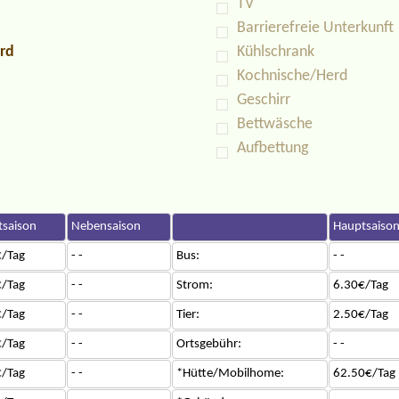
TV
Barrierefreie Unterkunft
rd
Kühlschrank
Kochnische/Herd
Geschirr
Bettwäsche
Aufbettung
saison
Nebensaison
Hauptsaiso
/Tag
- -
Bus:
- -
/Tag
- -
Strom:
6.30€/Tag
/Tag
- -
Tier:
2.50€/Tag
/Tag
- -
Ortsgebühr:
- -
/Tag
- -
*Hütte/Mobilhome:
62.50€/Tag