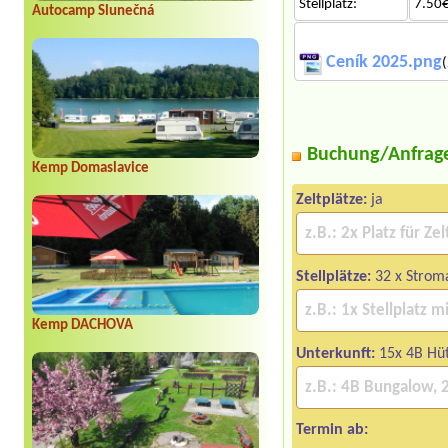
Stellplatz:
7.50€
Autocamp Slunečná
Ceník 2025.png
(
Buchung/Anfrag
Kemp Domaslavice
Zeltplätze:
ja
Stellplätze:
32 x Strom
Kemp DACHOVA
Unterkunft:
15x 4B Hü
Termin ab: