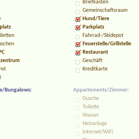
Briefkasten
Gemeinschaftsraum
e
Hund/Tiere
platz
Parkplatz
iletten
Fahrrad-/Skidepot
uschen
Feuerstelle/Grillstelle
PC
Restaurant
ozentrum
Geschäft
nst
Kreditkarte
t
e/Bungalows:
Appartements/Zimmer:
Dusche
Toilette
Wasser
Heizanlage
Internet/WiFi