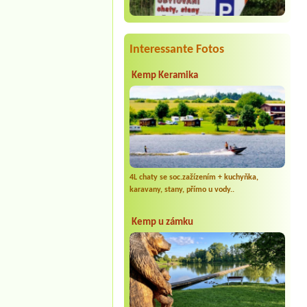
Interessante Fotos
Kemp Keramika
4L chaty se soc.zažízením + kuchyňka,
karavany, stany, přímo u vody..
Kemp u zámku