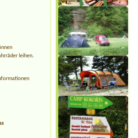
können
hrräder leihen.
enformationen
ss