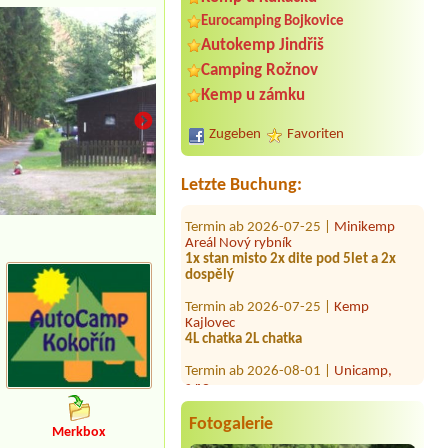
Eurocamping Bojkovice
Autokemp Jindřiš
Camping Rožnov
Termin ab 2026-08-08 |
AUTO-AQUA-
CYCLO CAMP Ostrožská Nová Ves
Kemp u zámku
2L pokoj
Zugeben
Favoriten
Termin ab 2026-08-07 |
Autokempink
Konopáč
1 x dvoulůžkový pokoj, 2 osoby
Letzte Buchung:
Termin ab 2026-07-25 |
Minikemp
Areál Nový rybník
1x stan misto 2x dite pod 5let a 2x
dospělý
Termin ab 2026-07-25 |
Kemp
Kajlovec
4L chatka 2L chatka
Termin ab 2026-08-01 |
Unicamp,
s.r.o.
Chatka, dvě osoby ,2xlůžkovina
Termin ab 2026-08-07 |
Camp Vřesná
Fotogalerie
1 Bungalow, 2 getrennte Betten
Merkbox