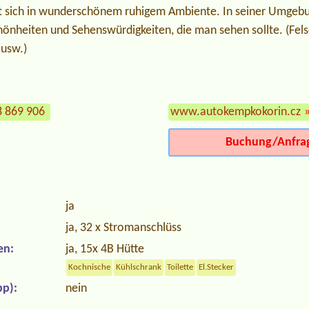
 sich in wunderschönem ruhigem Ambiente. In seiner Umgebun
hönheiten und Sehenswürdigkeiten, die man sehen sollte. (Fe
 usw.)
8 869 906
www.autokempkokorin.cz
Buchung/Anfra
ja
ja, 32 x Stromanschlüss
en:
ja, 15x 4B Hütte
Kochnische
Kühlschrank
Toilette
El.Stecker
p):
nein