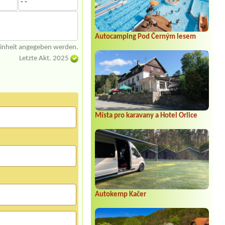
- -
Autocamping Pod Černým lesem
einheit angegeben werden.
Letzte Akt. 2025
Místa pro karavany a Hotel Orlice
Autokemp Kačer