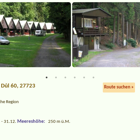
ý Důl 60, 27723
Route suchen »
che Region
Meereshöhe:
 - 31.12.
250 m ü.M.