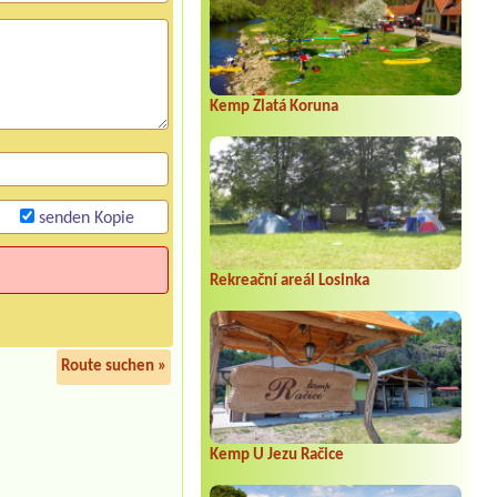
Kemp Zlatá Koruna
senden Kopie
Rekreační areál Losinka
Route suchen »
Kemp U Jezu Račice