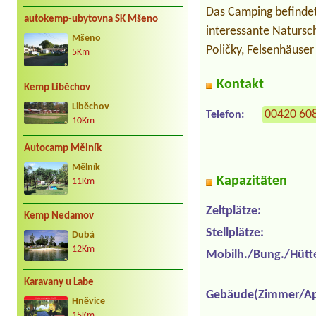
Das Camping befindet
autokemp-ubytovna SK Mšeno
interessante Natursc
Mšeno
Poličky, Felsenhäuser
5Km
Kontakt
Kemp Liběchov
Liběchov
00420 60
Telefon:
10Km
Autocamp Mělník
Mělník
Kapazitäten
11Km
Zeltplätze:
Kemp Nedamov
Stellplätze:
Dubá
12Km
Mobilh./Bung./Hütt
Karavany u Labe
Gebäude(Zimmer/Ap
Hněvice
15Km