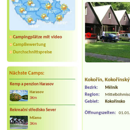
Campingplätze mit video
CampBewertung
Durchschnittspreise
Nächste Camps:
Kokořín
, Kokořínsk
Kemp a penzion Harasov
Bezirk:
Mělník
Harasov
Region:
Mittelböhmis
3Km
Gebiet:
Kokořínsko
Rekreační středisko Sever
Öffnungszeiten:
01.01.
Mšeno
3Km