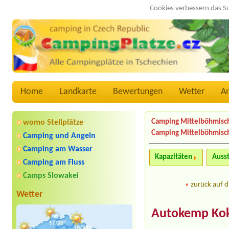
Cookies verbessern das S
Home
Landkarte
Bewertungen
Wetter
A
Camping Mittelböhmisc
womo Stellplätze
Camping Mittelböhmisch
Camping und Angeln
Camping am Wasser
Kapazitäten
Auss
Camping am Fluss
Camps Slowakei
«
zurück auf d
Wetter
Autokemp Kok