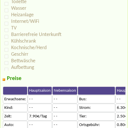
Toilette
Wasser
Heizanlage
Internet/WiFi
TV
Barrierefreie Unterkunft
Kühlschrank
Kochnische/Herd
Geschirr
Bettwäsche
Aufbettung
Preise
Hauptsaison
Nebensaison
Haupt
Erwachsene:
- -
- -
Bus:
- -
Kind:
- -
- -
Strom:
6.30€
Zelt:
7.90€/Tag
- -
Tier:
2.50€
Auto:
- -
- -
Ortsgebühr:
0.80€