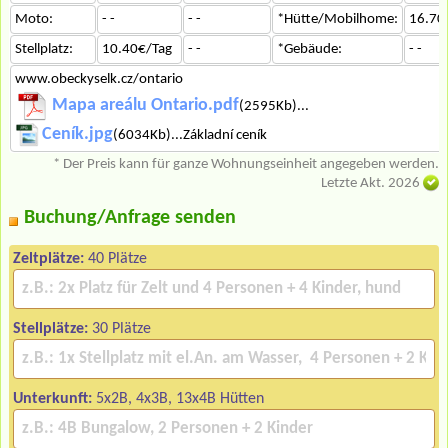
Moto:
- -
- -
*Hütte/Mobilhome:
16.70
Stellplatz:
10.40€/Tag
- -
*Gebäude:
- -
www.obeckyselk.cz/ontario
Mapa areálu Ontario.pdf
(2595Kb)...
Ceník.jpg
(6034Kb)...Základní ceník
* Der Preis kann für ganze Wohnungseinheit angegeben werden.
Letzte Akt. 2026
Buchung/Anfrage senden
Zeltplätze:
40 Plätze
Stellplätze:
30 Plätze
Unterkunft:
5x2B, 4x3B, 13x4B Hütten