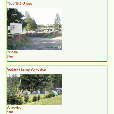
Tábořiště U jezu
Kyselka
2Km
Vodácký kemp Vojkovice
Vojkovice
5Km