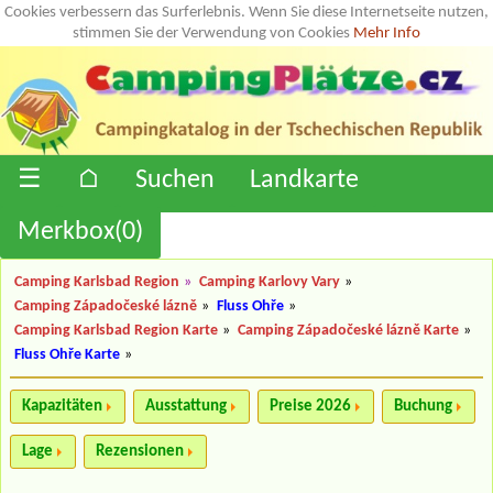
Cookies verbessern das Surferlebnis. Wenn Sie diese Internetseite nutzen,
stimmen Sie der Verwendung von Cookies
Mehr Info
☰
⌂
Suchen
Landkarte
Merkbox(
0
)
Camping Karlsbad Region
»
Camping Karlovy Vary
»
Camping Západočeské lázně
»
Fluss Ohře
»
Camping Karlsbad Region Karte
»
Camping Západočeské lázně Karte
»
Fluss Ohře Karte
»
Kapazitäten
Ausstattung
Preise 2026
Buchung
Lage
Rezensionen