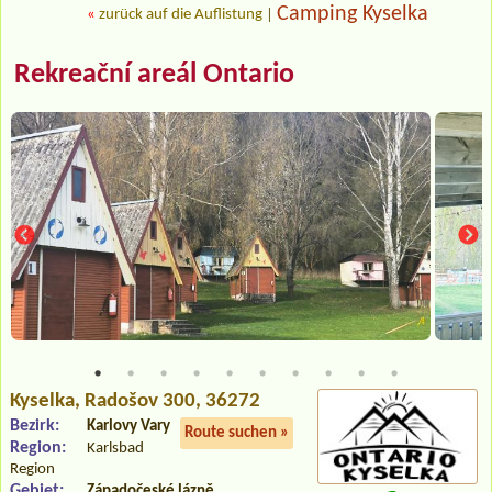
Camping Kyselka
«
zurück auf die Auflistung
|
Rekreační areál Ontario
Kyselka
, Radošov 300, 36272
Bezirk:
Karlovy Vary
Route suchen »
Region:
Karlsbad
Region
Gebiet:
Západočeské lázně