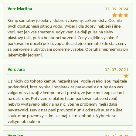
Von: Martina
07. 09. 2024
Kemp samotny je pekny, dobre vybaveny, celkem cisty. Ocenila
bych dostupnejsi pitnou vodu. Vyber jidla dobry, nabizeli i jine
veci, nez jen vse smazene. Kdyz vam ale daji gulas na slaby
plastovy talir, pulka ho skonci na zemi. Ceny za jidlo vysoke. S
parkovanim docela peklo, zaplatite a stejne nemate kde stat. ceny
za parkovne a ubytovani pomerne vysoke. Obsluha neprijemna pri
jakemkoliv jednani.
Von: Jura
02. 07. 2021
Uz nikdy do tohoto kempu nezavitame. Podle vseho jsou majitele
podvodnici, kteri vybiraji poplatek za parkovani a druhy den vas
vulgarne vykazuji z kempu pryc i presto, ze jsme meli zaplaceno i
na dalsi dny. Potvrzeni o platbe (stan,parkovani,obcerstveni)
nebylo vystaveno nikdy a na nic. Stejne problemy meli i dalsi
navstevnici. Navic nas pani provozni nutila odstavit auta na jine
soukrome pozemky s tim, ze maji ustni dohodu. Vyhnete se
velkym obloukem