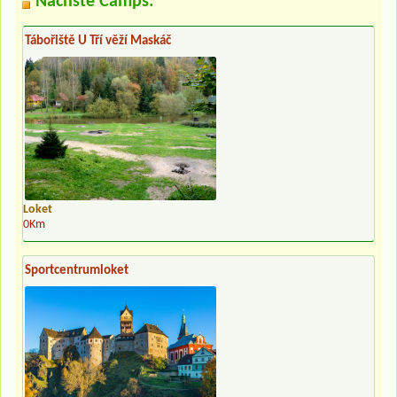
Nächste Camps:
Tábořiště U Tří věží Maskáč
Loket
0Km
Sportcentrumloket