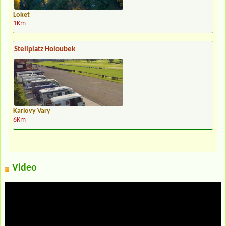
Loket
1Km
Stellplatz Holoubek
Karlovy Vary
6Km
Video