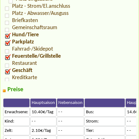
Platz - Strom/El.anschluss
Platz - Abwasser/Ausguss
Briefkasten
Gemeinschaftsraum
Hund/Tiere
Parkplatz
Fahrrad-/Skidepot
Feuerstelle/Grillstelle
Restaurant
Geschäft
Kreditkarte
Preise
Hauptsaison
Nebensaison
Haupt
Erwachsene:
10.40€/Tag
- -
Bus:
14.60
Kind:
- -
- -
Strom:
- -
Zelt:
2.10€/Tag
- -
Tier:
- -