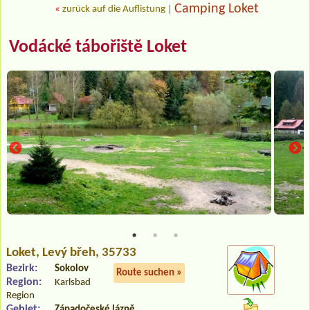
Camping Loket
«
zurück auf die Auflistung
|
Vodácké tábořiště Loket
Loket
, Levý břeh, 35733
Bezirk:
Sokolov
Route suchen »
Region:
Karlsbad
Region
Gebiet:
Západočeské lázně