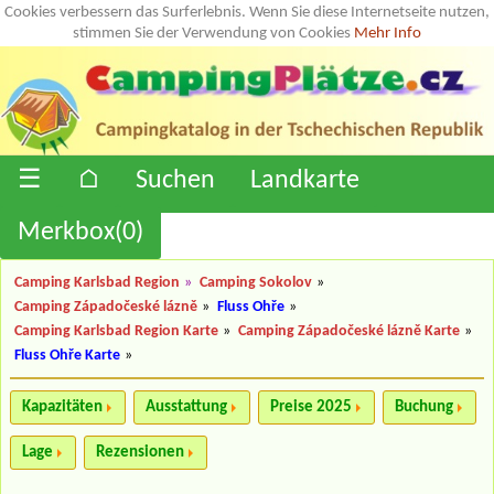
Cookies verbessern das Surferlebnis. Wenn Sie diese Internetseite nutzen,
stimmen Sie der Verwendung von Cookies
Mehr Info
☰
⌂
Suchen
Landkarte
Merkbox(
0
)
Camping Karlsbad Region
»
Camping Sokolov
»
Camping Západočeské lázně
»
Fluss Ohře
»
Camping Karlsbad Region Karte
»
Camping Západočeské lázně Karte
»
Fluss Ohře Karte
»
Kapazitäten
Ausstattung
Preise 2025
Buchung
Lage
Rezensionen