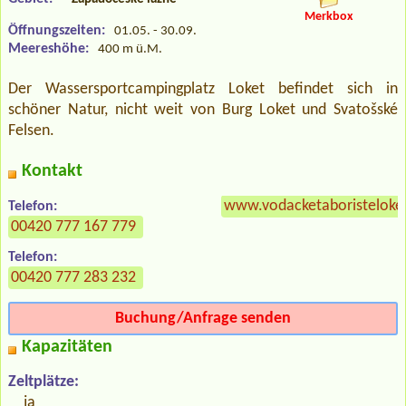
Merkbox
Öffnungszeiten:
01.05. - 30.09.
Meereshöhe:
400 m ü.M.
Der Wassersportcampingplatz Loket befindet sich in
schöner Natur, nicht weit von Burg Loket und Svatošské
Felsen.
Kontakt
www.vodacketaboristeloket
Telefon:
00420 777 167 779
Telefon:
00420 777 283 232
Buchung/Anfrage senden
Kapazitäten
Zeltplätze:
ja