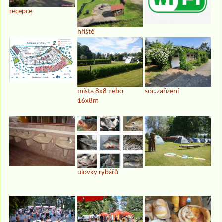
recepce
hřiště
místa 8x8 nebo
soc.zařízení
16x8m
ulovky rybářů