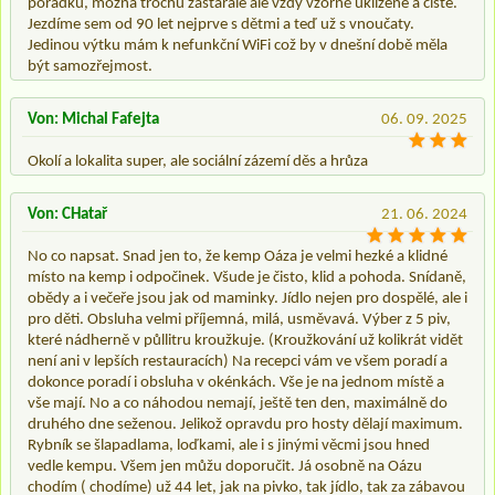
pořádku, možná trochu zastaralé ale vždy vzorně uklizené a čisté.
Jezdíme sem od 90 let nejprve s dětmi a teď už s vnoučaty.
Jedinou výtku mám k nefunkční WiFi což by v dnešní době měla
být samozřejmost.
Von: Michal Fafejta
06. 09. 2025
Okolí a lokalita super, ale sociální zázemí děs a hrůza
Von: CHatař
21. 06. 2024
No co napsat. Snad jen to, že kemp Oáza je velmi hezké a klidné
místo na kemp i odpočinek. Všude je čisto, klid a pohoda. Snídaně,
obědy a i večeře jsou jak od maminky. Jídlo nejen pro dospělé, ale i
pro děti. Obsluha velmi příjemná, milá, usměvavá. Výber z 5 piv,
které nádherně v půllitru kroužkuje. (Kroužkování už kolikrát vidět
není ani v lepších restauracích) Na recepci vám ve všem poradí a
dokonce poradí i obsluha v okénkách. Vše je na jednom místě a
vše mají. No a co náhodou nemají, ještě ten den, maximálně do
druhého dne seženou. Jelikož opravdu pro hosty dělají maximum.
Rybník se šlapadlama, loďkami, ale i s jinými věcmi jsou hned
vedle kempu. Všem jen můžu doporučit. Já osobně na Oázu
chodím ( chodíme) už 44 let, jak na pivko, tak jídlo, tak za zábavou