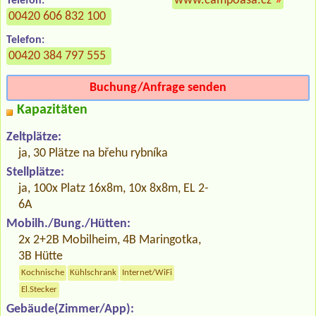
www.campoasa.cz
»
Telefon:
00420 606 832 100
Telefon:
00420 384 797 555
Buchung/Anfrage senden
Kapazitäten
Zeltplätze:
ja, 30 Plätze na břehu rybníka
Stellplätze:
ja, 100x Platz 16x8m, 10x 8x8m, EL 2-
6A
Mobilh./Bung./Hütten:
2x 2+2B Mobilheim, 4B Maringotka,
3B Hütte
Kochnische
Kühlschrank
Internet/WiFi
El.Stecker
Gebäude(Zimmer/App):