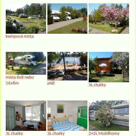
kempová místa
místa 8x8 nebo
16x8m
pláž
3L chatky
3L chatky
3L chatky
2+2L Mobilhomy