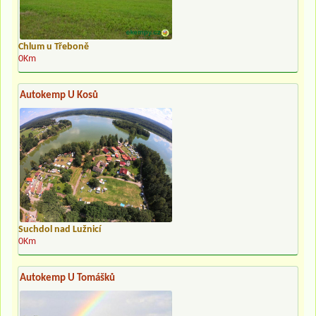
Chlum u Třeboně
0Km
Autokemp U Kosů
Suchdol nad Lužnicí
0Km
Autokemp U Tomášků