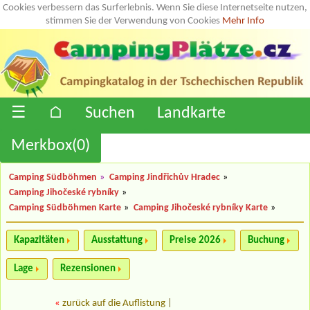
Cookies verbessern das Surferlebnis. Wenn Sie diese Internetseite nutzen,
stimmen Sie der Verwendung von Cookies
Mehr Info
☰
⌂
Suchen
Landkarte
Merkbox(
0
)
Camping Südböhmen
»
Camping Jindřichův Hradec
»
Camping Jihočeské rybníky
»
Camping Südböhmen Karte
»
Camping Jihočeské rybníky Karte
»
Kapazitäten
Ausstattung
Preise 2026
Buchung
Lage
Rezensionen
«
zurück auf die Auflistung
|