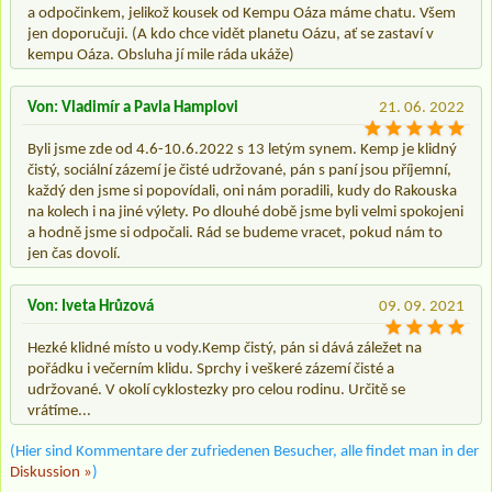
a odpočinkem, jelikož kousek od Kempu Oáza máme chatu. Všem
jen doporučuji. (A kdo chce vidět planetu Oázu, ať se zastaví v
kempu Oáza. Obsluha jí mile ráda ukáže)
Von: Vladimír a Pavla Hamplovi
21. 06. 2022
Byli jsme zde od 4.6-10.6.2022 s 13 letým synem. Kemp je klidný
čistý, sociální zázemí je čisté udržované, pán s paní jsou příjemní,
každý den jsme si popovídali, oni nám poradili, kudy do Rakouska
na kolech i na jiné výlety. Po dlouhé době jsme byli velmi spokojeni
a hodně jsme si odpočali. Rád se budeme vracet, pokud nám to
jen čas dovolí.
Von: Iveta Hrůzová
09. 09. 2021
Hezké klidné místo u vody.Kemp čistý, pán si dává záležet na
pořádku i večerním klidu. Sprchy i veškeré zázemí čisté a
udržované. V okolí cyklostezky pro celou rodinu. Určitě se
vrátíme...
(Hier sind Kommentare der zufriedenen Besucher, alle findet man in der
Diskussion »
)