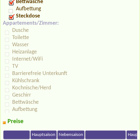
Bettwäsche
Aufbettung
Steckdose
Appartements/Zimmer:
Dusche
Toilette
Wasser
Heizanlage
Internet/WiFi
TV
Barrierefreie Unterkunft
Kühlschrank
Kochnische/Herd
Geschirr
Bettwäsche
Aufbettung
Preise
Hauptsaison
Nebensaison
Haupt