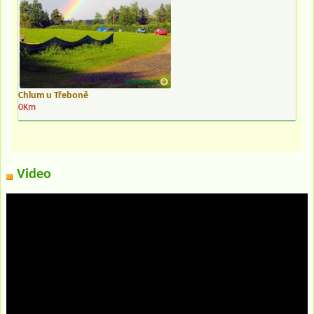
Chlum u Třeboně
0Km
Video