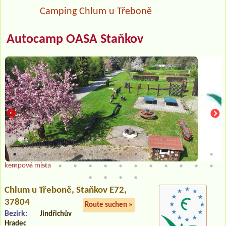
Camping Chlum u Třeboně
Autocamp OASA Staňkov
kempová místa
Chlum u Třeboně
, Staňkov E72,
37804
Route suchen »
Bezirk:
Jindřichův
Hradec