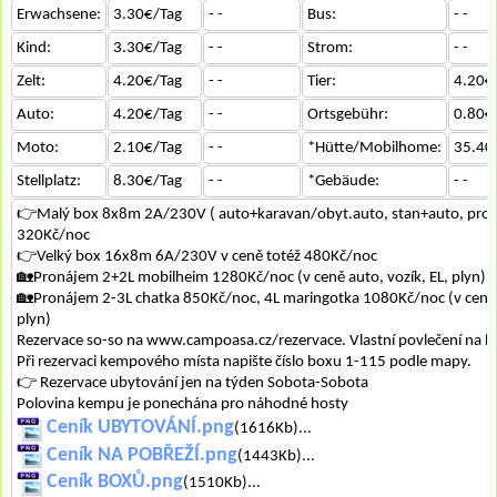
Erwachsene:
3.30€/Tag
- -
Bus:
- -
Kind:
3.30€/Tag
- -
Strom:
- -
Zelt:
4.20€/Tag
- -
Tier:
4.20€
Auto:
4.20€/Tag
- -
Ortsgebühr:
0.80€
Moto:
2.10€/Tag
- -
*Hütte/Mobilhome:
35.40
Stellplatz:
8.30€/Tag
- -
*Gebäude:
- -
👉Malý box 8x8m 2A/230V ( auto+karavan/obyt.auto, stan+auto, prou
320Kč/noc
👉Velký box 16x8m 6A/230V v ceně totéž 480Kč/noc
🏡Pronájem 2+2L mobilheim 1280Kč/noc (v ceně auto, vozík, EL, plyn)
🏡Pronájem 2-3L chatka 850Kč/noc, 4L maringotka 1080Kč/noc (v ceně a
plyn)
Rezervace so-so na www.campoasa.cz/rezervace. Vlastní povlečení na lů
Při rezervaci kempového místa napište číslo boxu 1-115 podle mapy.
👉 Rezervace ubytování jen na týden Sobota-Sobota
Polovina kempu je ponechána pro náhodné hosty
Ceník UBYTOVÁNÍ.png
(1616Kb)...
Ceník NA POBŘEŽÍ.png
(1443Kb)...
Ceník BOXŮ.png
(1510Kb)...