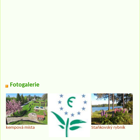
Fotogalerie
kempová místa
Staňkovský rybník