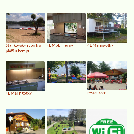
Staňkovský rybník s
4L Mobilheimy
4L Maringotky
pláží u kempu
restaurace
4L Maringotky