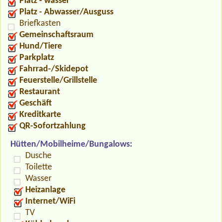
Platz - wasser
Platz - Abwasser/Ausguss
Briefkasten
Gemeinschaftsraum
Hund/Tiere
Parkplatz
Fahrrad-/Skidepot
Feuerstelle/Grillstelle
Restaurant
Geschäft
Kreditkarte
QR-Sofortzahlung
Hütten/Mobilheime/Bungalows:
Dusche
Toilette
Wasser
Heizanlage
Internet/WiFi
TV