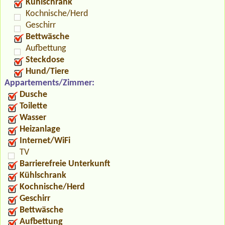
Kühlschrank
Kochnische/Herd
Geschirr
Bettwäsche
Aufbettung
Steckdose
Hund/Tiere
Appartements/Zimmer:
Dusche
Toilette
Wasser
Heizanlage
Internet/WiFi
TV
Barrierefreie Unterkunft
Kühlschrank
Kochnische/Herd
Geschirr
Bettwäsche
Aufbettung