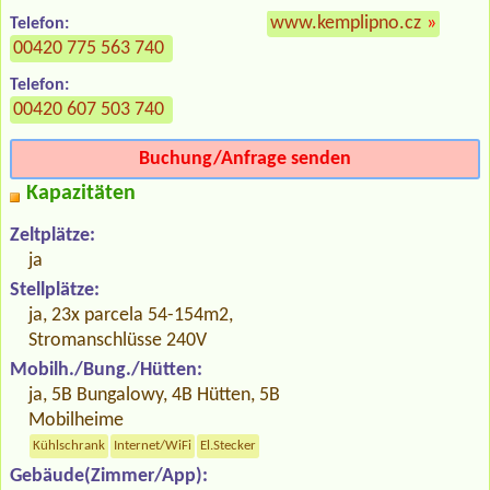
www.kemplipno.cz
»
Telefon:
00420 775 563 740
Telefon:
00420 607 503 740
Buchung/Anfrage senden
Kapazitäten
Zeltplätze:
ja
Stellplätze:
ja, 23x parcela 54-154m2,
Stromanschlüsse 240V
Mobilh./Bung./Hütten:
ja, 5B Bungalowy, 4B Hütten, 5B
Mobilheime
Kühlschrank
Internet/WiFi
El.Stecker
Gebäude(Zimmer/App):