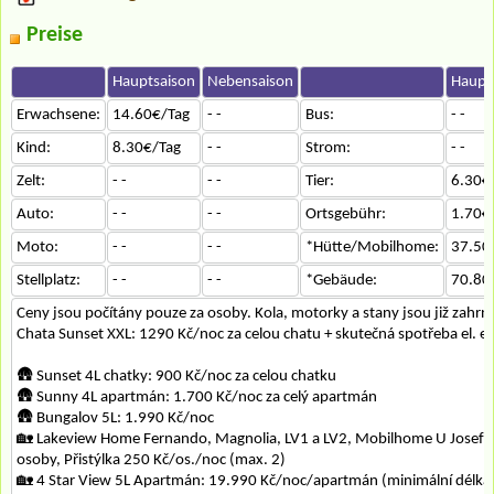
Preise
Hauptsaison
Nebensaison
Haupt
Erwachsene:
14.60€/Tag
- -
Bus:
- -
Kind:
8.30€/Tag
- -
Strom:
- -
Zelt:
- -
- -
Tier:
6.30€
Auto:
- -
- -
Ortsgebühr:
1.70€
Moto:
- -
- -
*Hütte/Mobilhome:
37.50
Stellplatz:
- -
- -
*Gebäude:
70.80
Ceny jsou počítány pouze za osoby. Kola, motorky a stany jsou již zahrn
Chata Sunset XXL: 1290 Kč/noc za celou chatu + skutečná spotřeba el. 
🛖 Sunset 4L chatky: 900 Kč/noc za celou chatku
🛖 Sunny 4L apartmán: 1.700 Kč/noc za celý apartmán
🛖 Bungalov 5L: 1.990 Kč/noc
🏡 Lakeview Home Fernando, Magnolia, LV1 a LV2, Mobilhome U Josefa
osoby, Přistýlka 250 Kč/os./noc (max. 2)
🏡 4 Star View 5L Apartmán: 19.990 Kč/noc/apartmán (minimální délka 