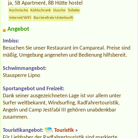
ja, 5B Apartment, 8B Hütte hostel
Kochnische
Kühlschrank
Dusche
Toilette
Internet/WiFi
Barrierefreie Unterkunft
Angebot
Imbiss:
Besuchen Sie unser Restaurant im Campareal. Preise sind
mäßig, Umgebung angenehm und Bedienung hilfsbereit.
Schwimmangebot:
Stausperre Lipno
Sportangebot und Freizeit:
Dank seiner ausgezeichneten Lage ist vor allem unter
Surfer weltbekannt, Windsurfing, Radfahrertouristik,
Angeln und Camp Jestřabí III gehören unabdenkbar
zusammen.
Touristikangebot:
Touristik
»
Für Liebhaber der Radfahrertouristik sind markierte