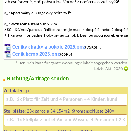
V hlavní sezoně je při pobytu kratším než 7 nocí cena o 20% vyšší!
👉 Apartmány a Bungalovy nelze zvíře
👉 Vyznačená stání 6 m x 9 m.
880,- Kč/noc/parcela. Balíček zahrnuje max. 4 dospělé, nebo 2 dospělé a
+ 1 karavan, případně 1 obytný automobil, běžnou spotřebu el. energie
Ceníky chatky a pokoje 2025.png
(96Kb)...
Ceník kemp 2025.png
(65Kb)...
* Der Preis kann für ganze Wohnungseinheit angegeben werden.
Letzte Akt. 2026
Buchung/Anfrage senden
Zeltplätze:
ja
Stellplätze:
23x parcela 54-154m2, Stromanschlüsse 240V