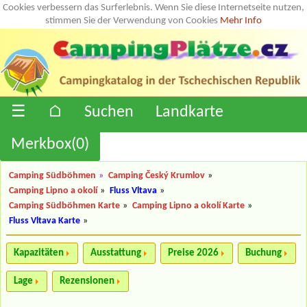
Cookies verbessern das Surferlebnis. Wenn Sie diese Internetseite nutzen,
stimmen Sie der Verwendung von Cookies
Mehr Info
☰
⌂
Suchen
Landkarte
Merkbox(
0
)
Camping Südböhmen
»
Camping Český Krumlov
»
Camping Lipno a okolí
»
Fluss Vltava
»
Camping Südböhmen Karte
»
Camping Lipno a okolí Karte
»
Fluss Vltava Karte
»
Kapazitäten
Ausstattung
Preise 2026
Buchung
Lage
Rezensionen