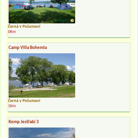
Černá v Pošumaví
0Km
Camp Villa Bohemia
Černá v Pošumaví
1Km
Kemp Jestřabí 3