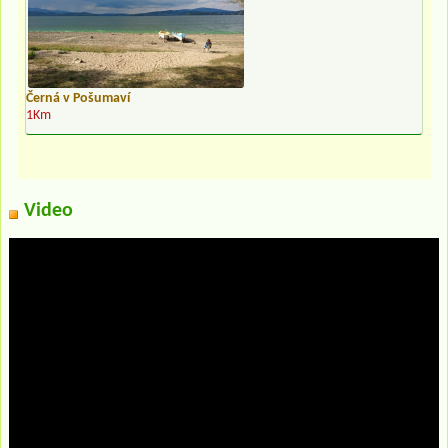
Černá v Pošumaví
1Km
Video