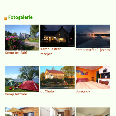
Fotogalerie
Kemp Jestřábí -
Kemp Jestřábí - jezero
Kemp Jestřábí
recepce
8L Chata
Bungalov
Kemp Jestřábí