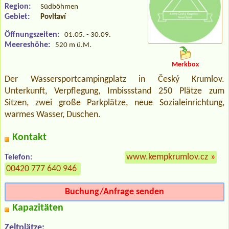
Region:
Südböhmen
Gebiet:
Povltaví
Öffnungszeiten:
01.05. - 30.09.
Meereshöhe:
520 m ü.M.
Merkbox
Der Wassersportcampingplatz in Český Krumlov.
Unterkunft, Verpflegung, Imbissstand 250 Plätze zum
Sitzen, zwei große Parkplätze, neue Sozialeinrichtung,
warmes Wasser, Duschen.
Kontakt
www.kempkrumlov.cz
»
Telefon:
00420 777 640 946
Buchung/Anfrage senden
Kapazitäten
Zeltplätze: