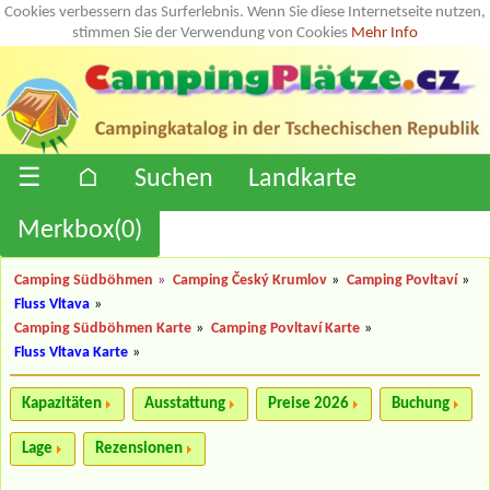
Cookies verbessern das Surferlebnis. Wenn Sie diese Internetseite nutzen,
stimmen Sie der Verwendung von Cookies
Mehr Info
☰
⌂
Suchen
Landkarte
Merkbox(
0
)
Camping Südböhmen
»
Camping Český Krumlov
»
Camping Povltaví
»
Fluss Vltava
»
Camping Südböhmen Karte
»
Camping Povltaví Karte
»
Fluss Vltava Karte
»
Kapazitäten
Ausstattung
Preise 2026
Buchung
Lage
Rezensionen