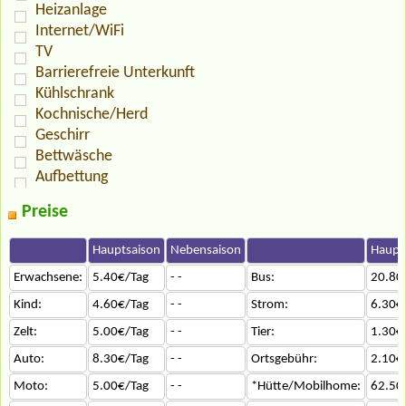
Heizanlage
Internet/WiFi
TV
Barrierefreie Unterkunft
Kühlschrank
Kochnische/Herd
Geschirr
Bettwäsche
Aufbettung
Preise
Hauptsaison
Nebensaison
Haupt
Erwachsene:
5.40€/Tag
- -
Bus:
20.80
Kind:
4.60€/Tag
- -
Strom:
6.30€
Zelt:
5.00€/Tag
- -
Tier:
1.30€
Auto:
8.30€/Tag
- -
Ortsgebühr:
2.10€
Moto:
5.00€/Tag
- -
*Hütte/Mobilhome:
62.50