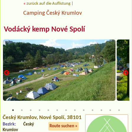
«
zurück auf die Auflistung
|
Camping Český Krumlov
Vodácký kemp Nové Spolí
Český Krumlov
, Nové Spolí, 38101
Bezirk:
Český
Route suchen »
Krumlov