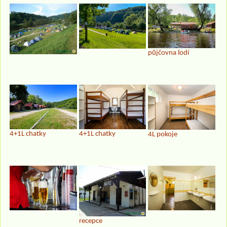
půjčovna lodí
4+1L chatky
4+1L chatky
4L pokoje
recepce