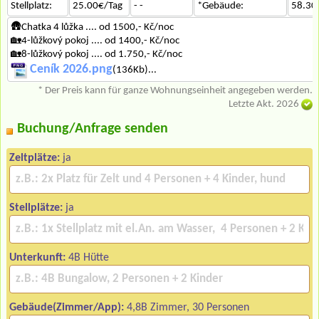
Stellplatz:
25.00€/Tag
- -
*Gebäude:
58.30
🛖Chatka 4 lůžka .... od 1500,- Kč/noc
🏡4-lůžkový pokoj .... od 1400,- Kč/noc
🏡8-lůžkový pokoj .... od 1.750,- Kč/noc
Ceník 2026.png
(136Kb)...
* Der Preis kann für ganze Wohnungseinheit angegeben werden.
Letzte Akt. 2026
Buchung/Anfrage senden
Zeltplätze:
ja
Stellplätze:
ja
Unterkunft:
4B Hütte
Gebäude(Zimmer/App):
4,8B Zimmer, 30 Personen