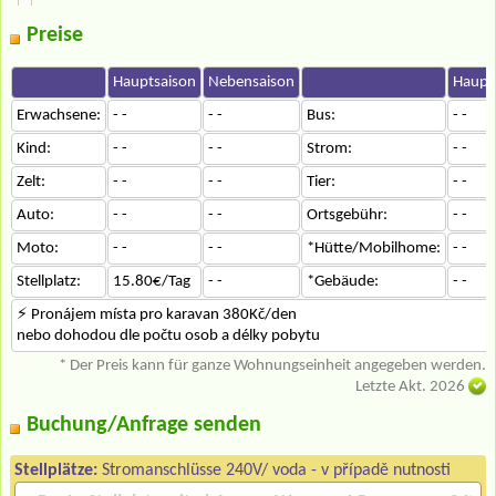
Preise
Hauptsaison
Nebensaison
Haupt
Erwachsene:
- -
- -
Bus:
- -
Kind:
- -
- -
Strom:
- -
Zelt:
- -
- -
Tier:
- -
Auto:
- -
- -
Ortsgebühr:
- -
Moto:
- -
- -
*Hütte/Mobilhome:
- -
Stellplatz:
15.80€/Tag
- -
*Gebäude:
- -
⚡ Pronájem místa pro karavan 380Kč/den
nebo dohodou dle počtu osob a délky pobytu
* Der Preis kann für ganze Wohnungseinheit angegeben werden.
Letzte Akt. 2026
Buchung/Anfrage senden
Stellplätze:
Stromanschlüsse 240V/ voda - v případě nutnosti