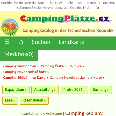
Cookies verbessern das Surferlebnis. Wenn Sie diese Internetseite nutzen,
stimmen Sie der Verwendung von Cookies
Mehr Info
☰
⌂
Suchen
Landkarte
Merkbox(
0
)
Camping Südböhmen
»
Camping České Budějovice
»
Camping Novohradské hory
»
Camping Südböhmen Karte
»
Camping Novohradské hory Karte
»
Kapazitäten
Ausstattung
Preise 2026
Buchung
Lage
Rezensionen
Camping Keblany
«
zurück auf die Auflistung
|