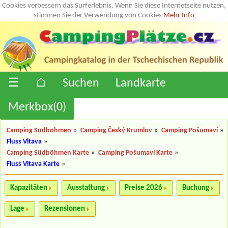
Cookies verbessern das Surferlebnis. Wenn Sie diese Internetseite nutzen,
stimmen Sie der Verwendung von Cookies
Mehr Info
☰
⌂
Suchen
Landkarte
Merkbox(
0
)
Camping Südböhmen
»
Camping Český Krumlov
»
Camping Pošumaví
»
Fluss Vltava
»
Camping Südböhmen Karte
»
Camping Pošumaví Karte
»
Fluss Vltava Karte
»
Kapazitäten
Ausstattung
Preise 2026
Buchung
Lage
Rezensionen