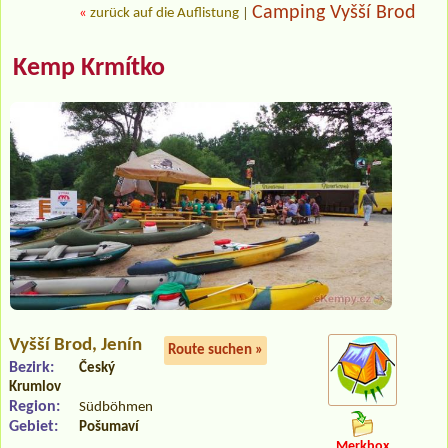
Camping Vyšší Brod
«
zurück auf die Auflistung
|
Kemp Krmítko
Vyšší Brod
, Jenín
Route suchen »
Bezirk:
Český
Krumlov
Region:
Südböhmen
Gebiet:
Pošumaví
Merkbox