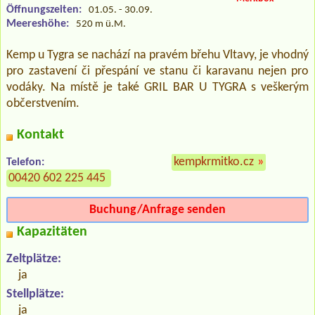
Öffnungszeiten:
01.05. - 30.09.
Meereshöhe:
520 m ü.M.
Kemp u Tygra se nachází na pravém břehu Vltavy, je vhodný
pro zastavení či přespání ve stanu či karavanu nejen pro
vodáky. Na místě je také GRIL BAR U TYGRA s veškerým
občerstvením.
Kontakt
kempkrmitko.cz
»
Telefon:
00420 602 225 445
Buchung/Anfrage senden
Kapazitäten
Zeltplätze:
ja
Stellplätze:
ja