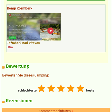
Kemp Rožmberk
Rožmberk nad Vltavou
3Km
Bewertung
Bewerten Sie dieses Camping:
schlechteste
beste
Rezensionen
Kommentar einfügen
»