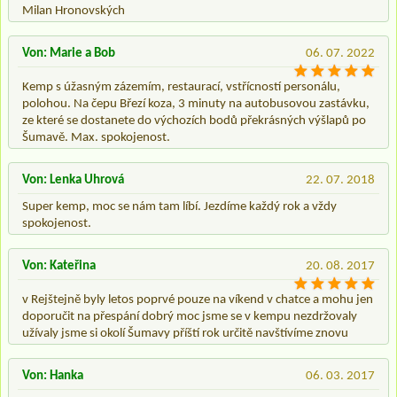
Milan Hronovských
Von: Marie a Bob
06. 07. 2022
Kemp s úžasným zázemím, restaurací, vstřícností personálu,
polohou. Na čepu Březí koza, 3 minuty na autobusovou zastávku,
ze které se dostanete do výchozích bodů překrásných výšlapů po
Šumavě. Max. spokojenost.
Von: Lenka Uhrová
22. 07. 2018
Super kemp, moc se nám tam líbí. Jezdíme každý rok a vždy
spokojenost.
Von: Kateřina
20. 08. 2017
v Rejštejně byly letos poprvé pouze na víkend v chatce a mohu jen
doporučit na přespání dobrý moc jsme se v kempu nezdržovaly
užívaly jsme si okolí Šumavy příští rok určitě navštívíme znovu
Von: Hanka
06. 03. 2017