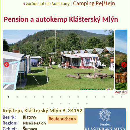
Camping Rejštejn
«
zurück auf die Auflistung
|
Pension a autokemp Klášterský Mlýn
Pension
Rejštejn
, Klášterský Mlýn 9, 34192
Bezirk:
Klatovy
Route suchen »
Region:
Pilsen Region
Gebiet:
Šumava