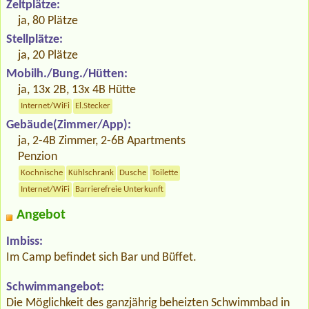
Zeltplätze:
ja, 80 Plätze
Stellplätze:
ja, 20 Plätze
Mobilh./Bung./Hütten:
ja, 13x 2B, 13x 4B Hütte
Internet/WiFi
El.Stecker
Gebäude(Zimmer/App):
ja, 2-4B Zimmer, 2-6B Apartments
Penzion
Kochnische
Kühlschrank
Dusche
Toilette
Internet/WiFi
Barrierefreie Unterkunft
Angebot
Imbiss:
Im Camp befindet sich Bar und Büffet.
Schwimmangebot:
Die Möglichkeit des ganzjährig beheizten Schwimmbad in