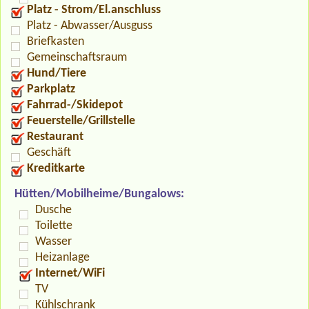
Platz - Strom/El.anschluss
Platz - Abwasser/Ausguss
Briefkasten
Gemeinschaftsraum
Hund/Tiere
Parkplatz
Fahrrad-/Skidepot
Feuerstelle/Grillstelle
Restaurant
Geschäft
Kreditkarte
Hütten/Mobilheime/Bungalows:
Dusche
Toilette
Wasser
Heizanlage
Internet/WiFi
TV
Kühlschrank