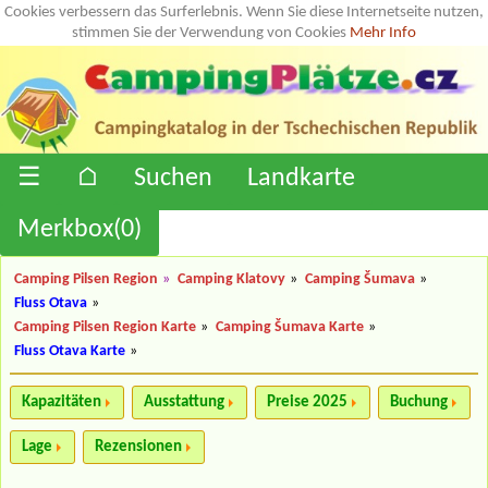
Cookies verbessern das Surferlebnis. Wenn Sie diese Internetseite nutzen,
stimmen Sie der Verwendung von Cookies
Mehr Info
☰
⌂
Suchen
Landkarte
Merkbox(
0
)
Camping Pilsen Region
»
Camping Klatovy
»
Camping Šumava
»
Fluss Otava
»
Camping Pilsen Region Karte
»
Camping Šumava Karte
»
Fluss Otava Karte
»
Kapazitäten
Ausstattung
Preise 2025
Buchung
Lage
Rezensionen