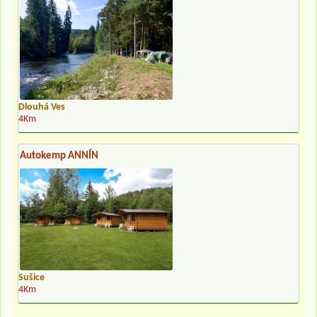
Dlouhá Ves
4Km
Autokemp ANNÍN
Sušice
4Km