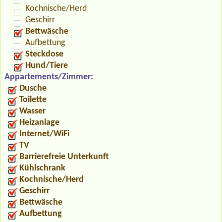
Kochnische/Herd
Geschirr
Bettwäsche
Aufbettung
Steckdose
Hund/Tiere
Appartements/Zimmer:
Dusche
Toilette
Wasser
Heizanlage
Internet/WiFi
TV
Barrierefreie Unterkunft
Kühlschrank
Kochnische/Herd
Geschirr
Bettwäsche
Aufbettung