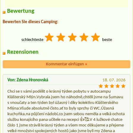
Bewertung
Bewerten Sie dieses Camping:
schlechteste
beste
Rezensionen
Kommentar einfügen
»
Von: Zdena Hronovská
18. 07. 2026
Chci se s vámi podělit o krásný týden pobytu v autocampu
Klášterský Mlýn.Vybrala jsem ho náhodně,chtěli jsme na Šumavu
s vnoučaty a ten týden byl úžasný i díky kolektivu Klášterského
Mlýna.Všude absolutně čisto,ať to byly sprchy či WC.Úžasná
kuchyňka,na půjčení nádobí,co jsem sebou neměla a velká ochota
službu konajícího pana učitele na recepci 👍🥰.V 4 lužkové chatce
číslo 1 jsme strávili krásný týden a všem moc děkujeme a přejeme
velké množstvi spokojených hostů jako jsme byli my Zdena a