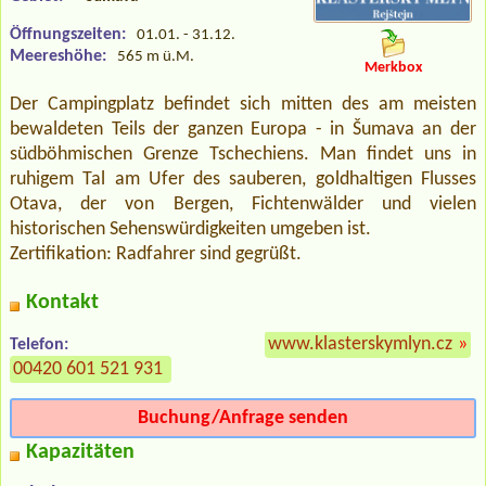
Öffnungszeiten:
01.01. - 31.12.
Meereshöhe:
565 m ü.M.
Merkbox
Der Campingplatz befindet sich mitten des am meisten
bewaldeten Teils der ganzen Europa - in Šumava an der
südböhmischen Grenze Tschechiens. Man findet uns in
ruhigem Tal am Ufer des sauberen, goldhaltigen Flusses
Otava, der von Bergen, Fichtenwälder und vielen
historischen Sehenswürdigkeiten umgeben ist.
Zertifikation: Radfahrer sind gegrüßt.
Kontakt
www.klasterskymlyn.cz
»
Telefon:
00420 601 521 931
Buchung/Anfrage senden
Kapazitäten