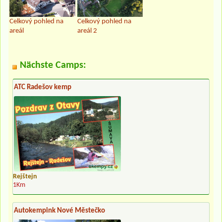
Celkový pohled na
Celkový pohled na
areál
areál 2
Nächste Camps:
ATC Radešov kemp
Rejštejn
1Km
Autokempink Nové Městečko