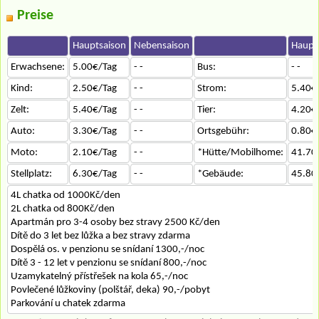
Preise
Hauptsaison
Nebensaison
Haupt
Erwachsene:
5.00€/Tag
- -
Bus:
- -
Kind:
2.50€/Tag
- -
Strom:
5.40€
Zelt:
5.40€/Tag
- -
Tier:
4.20€
Auto:
3.30€/Tag
- -
Ortsgebühr:
0.80€
Moto:
2.10€/Tag
- -
*Hütte/Mobilhome:
41.70
Stellplatz:
6.30€/Tag
- -
*Gebäude:
45.80
4L chatka od 1000Kč/den
2L chatka od 800Kč/den
Apartmán pro 3-4 osoby bez stravy 2500 Kč/den
Dítě do 3 let bez lůžka a bez stravy zdarma
Dospělá os. v penzionu se snídaní 1300,-/noc
Dítě 3 - 12 let v penzionu se snídaní 800,-/noc
Uzamykatelný přístřešek na kola 65,-/noc
Povlečené lůžkoviny (polštář, deka) 90,-/pobyt
Parkování u chatek zdarma