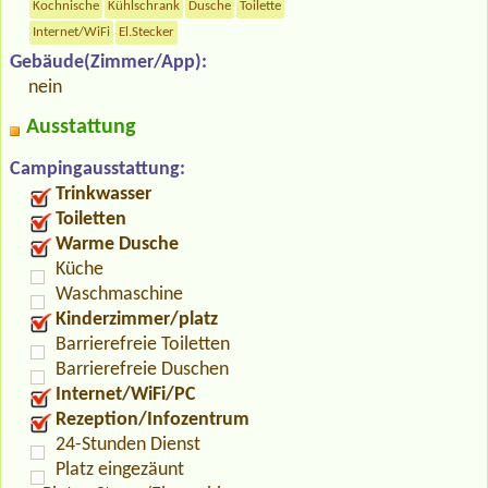
Kochnische
Kühlschrank
Dusche
Toilette
Internet/WiFi
El.Stecker
Gebäude(Zimmer/App):
nein
Ausstattung
Campingausstattung:
Trinkwasser
Toiletten
Warme Dusche
Küche
Waschmaschine
Kinderzimmer/platz
Barrierefreie Toiletten
Barrierefreie Duschen
Internet/WiFi/PC
Rezeption/Infozentrum
24-Stunden Dienst
Platz eingezäunt