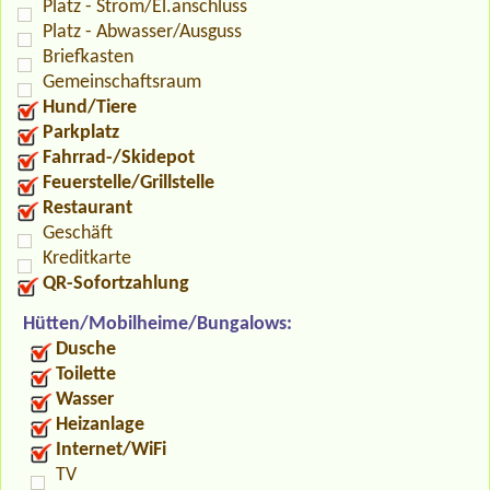
Platz - Strom/El.anschluss
Platz - Abwasser/Ausguss
Briefkasten
Gemeinschaftsraum
Hund/Tiere
Parkplatz
Fahrrad-/Skidepot
Feuerstelle/Grillstelle
Restaurant
Geschäft
Kreditkarte
QR-Sofortzahlung
Hütten/Mobilheime/Bungalows:
Dusche
Toilette
Wasser
Heizanlage
Internet/WiFi
TV