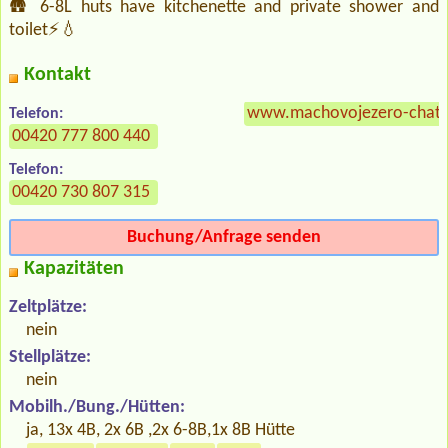
🛖 6-8L huts have kitchenette and private shower and
toilet⚡💧
Kontakt
www.machovojezero-chatk
Telefon:
00420 777 800 440
Telefon:
00420 730 807 315
Buchung/Anfrage senden
Kapazitäten
Zeltplätze:
nein
Stellplätze:
nein
Mobilh./Bung./Hütten:
ja, 13x 4B, 2x 6B ,2x 6-8B,1x 8B Hütte