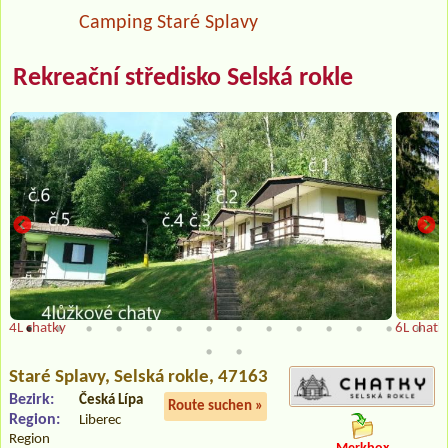
Camping Staré Splavy
Rekreační středisko Selská rokle
4L chatky
6L chatk
Staré Splavy
, Selská rokle, 47163
Bezirk:
Česká Lípa
Route suchen »
Region:
Liberec
Region