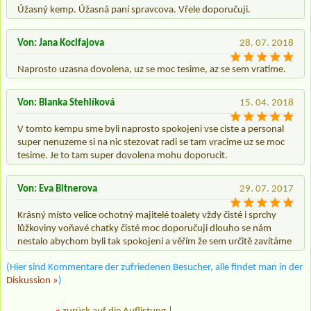
Úžasný kemp. Úžasná paní spravcova. Vřele doporučuji.
Von: Jana Kocifajova
28. 07. 2018
Naprosto uzasna dovolena, uz se moc tesime, az se sem vratime.
Von: Blanka Stehlíková
15. 04. 2018
V tomto kempu sme byli naprosto spokojeni vse ciste a personal
super nenuzeme si na nic stezovat radi se tam vracime uz se moc
tesime. Je to tam super dovolena mohu doporucit.
Von: Eva Bitnerova
29. 07. 2017
Krásný místo velice ochotný majitelé toalety vždy čisté i sprchy
lůžkoviny voňavé chatky čisté moc doporučuji dlouho se nám
nestalo abychom byli tak spokojeni a věřím že sem určitě zavítáme
(Hier sind Kommentare der zufriedenen Besucher, alle findet man in der
Diskussion »
)