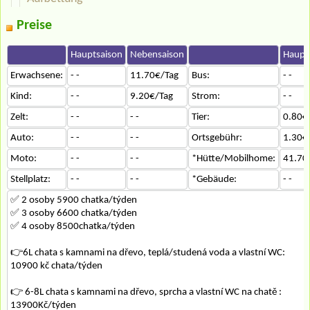
Preise
Hauptsaison
Nebensaison
Haupt
Erwachsene:
- -
11.70€/Tag
Bus:
- -
Kind:
- -
9.20€/Tag
Strom:
- -
Zelt:
- -
- -
Tier:
0.80€
Auto:
- -
- -
Ortsgebühr:
1.30€
Moto:
- -
- -
*Hütte/Mobilhome:
41.70
Stellplatz:
- -
- -
*Gebäude:
- -
✅ 2 osoby 5900 chatka/týden
✅ 3 osoby 6600 chatka/týden
✅ 4 osoby 8500chatka/týden
👉6L chata s kamnami na dřevo, teplá/studená voda a vlastní WC:
10900 kč chata/týden
👉 6-8L chata s kamnami na dřevo, sprcha a vlastní WC na chatě :
13900Kč/týden