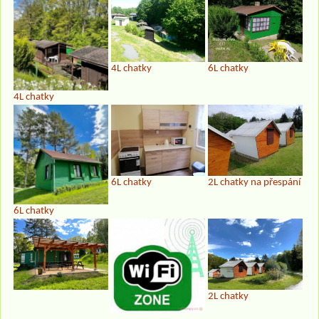
4L chatky
6L chatky
4L chatky
6L chatky
2L chatky na přespání
6L chatky
2L chatky