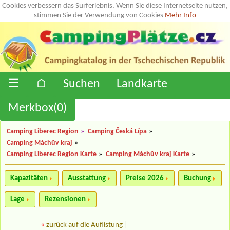
Cookies verbessern das Surferlebnis. Wenn Sie diese Internetseite nutzen,
stimmen Sie der Verwendung von Cookies
Mehr Info
☰
⌂
Suchen
Landkarte
Merkbox(
0
)
Camping Liberec Region
»
Camping Česká Lípa
»
Camping Máchův kraj
»
Camping Liberec Region Karte
»
Camping Máchův kraj Karte
»
Kapazitäten
Ausstattung
Preise 2026
Buchung
Lage
Rezensionen
«
zurück auf die Auflistung
|