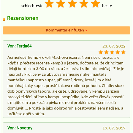
schlechteste
beste
Rezensionen
Kommentar einfügen
»
Von: Ferda64
23. 07. 2022
Asi nejlepší kemp v okolí Máchova jezera. Není sice u jezera, ale
když si přečtete recenze kempů u jezera, dočtete se, že cizinci tam
dělají bordel do 3.00 do rána. a že správci s tím nic nedělají. Zde je
naprostý klid, ceny za ubytování směšně nízké, majitel s
manželkou naprosto super, příjemní, dcery, které jim v létě
pomáhají taky super, prostě taková rodinná pohoda. Chatky sice z
dob pionýrských táborů, ale čisté, udržované, v kempu zařízení
pro vyžití dětí, přímo v kempu hospůdka, kde večer člověk posedí
s majitelem a pokecá u pivka nic není problém, na všem se dá
domluvit.... Prostě já jako dobrodruh a cestovatel jsem nadšen, a
určitě se opět vrátím.
Von: Novotny
19. 07. 2019