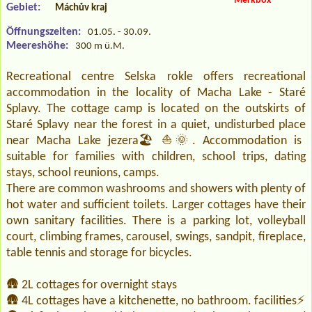
Merkbox
Gebiet:
Máchův kraj
Öffnungszeiten:
01.05. - 30.09.
Meereshöhe:
300 m ü.M.
Recreational centre Selska rokle offers recreational
accommodation in the locality of Macha Lake - Staré
Splavy. The cottage camp is located on the outskirts of
Staré Splavy near the forest in a quiet, undisturbed place
near Macha Lake jezera🏖️⛵🌞. Accommodation is
suitable for families with children, school trips, dating
stays, school reunions, camps.
There are common washrooms and showers with plenty of
hot water and sufficient toilets. Larger cottages have their
own sanitary facilities. There is a parking lot, volleyball
court, climbing frames, carousel, swings, sandpit, fireplace,
table tennis and storage for bicycles.
🛖 2L cottages for overnight stays
🛖 4L cottages have a kitchenette, no bathroom. facilities⚡