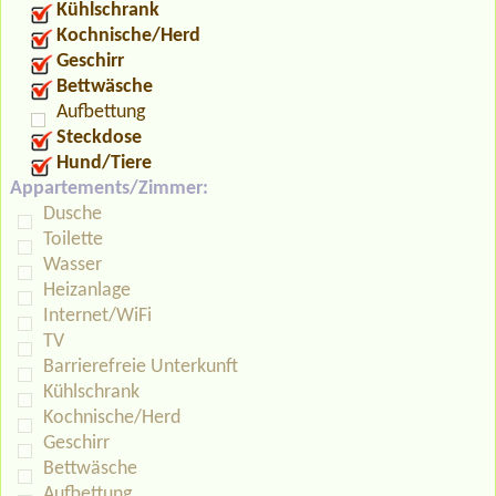
Kühlschrank
Kochnische/Herd
Geschirr
Bettwäsche
Aufbettung
Steckdose
Hund/Tiere
Appartements/Zimmer:
Dusche
Toilette
Wasser
Heizanlage
Internet/WiFi
TV
Barrierefreie Unterkunft
Kühlschrank
Kochnische/Herd
Geschirr
Bettwäsche
Aufbettung