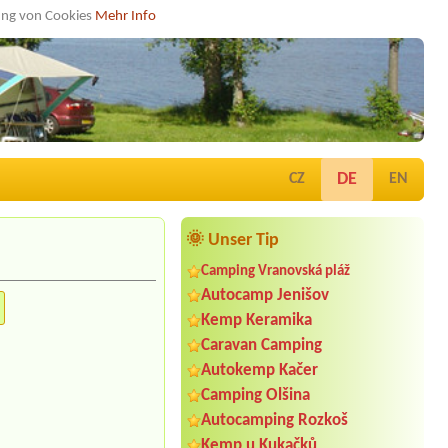
dung von Cookies
Mehr Info
DE
CZ
EN
🌞 Unser Tip
Camping Vranovská pláž
Autocamp Jenišov
Kemp Keramika
Caravan Camping
Autokemp Kačer
Camping Olšina
Autocamping Rozkoš
Kemp u Kukačků