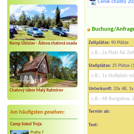
Ceník chatky 20
Buchung/Anfrag
Zeltplätze:
90 Plätze
Kemp Úbislav - Ádova chatová osada
Stellplätze:
25 Plätze (
Unterkunft:
33x 4B, 1x
Chatový tábor Malý Ratmírov
Termin ab:
Am häufigsten gesehen:
Camp Sokol Troja
Text:
Praha 7