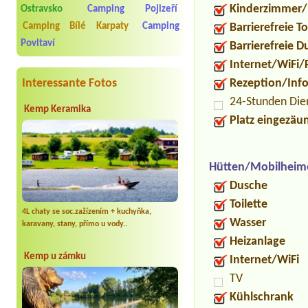
Kinderzimmer/
Ostravsko
Camping Pojizeří
Camping Bílé Karpaty
Camping
Barrierefreie To
Povltaví
Barrierefreie 
Internet/WiFi/
Interessante Fotos
Rezeption/Inf
24-Stunden Die
Kemp Keramika
Platz eingezäu
Hütten/Mobilheim
Dusche
Toilette
4L chaty se soc.zažízením + kuchyňka,
Wasser
karavany, stany, přímo u vody..
Heizanlage
Kemp u zámku
Internet/WiFi
TV
Kühlschrank