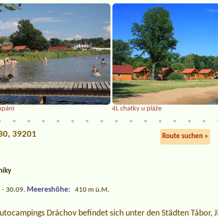
upání
4L chatky u pláže
130, 39201
Route suchen »
níky
Meereshöhe:
 - 30.09.
410 m ü.M.
utocampings Dráchov befindet sich unter den Städten Tábor, J