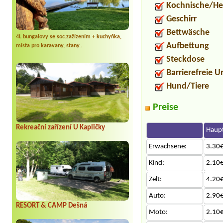
Kochnische/He
Geschirr
Bettwäsche
4L bungalovy se soc.zažízením + kuchyňka,
Aufbettung
místa pro karavany, stany..
Steckdose
Barrierefreie U
Hund/Tiere
Preise
Rekreační zařízení U Kapličky
Haupt
Erwachsene:
3.30€
Kind:
2.10€
Zelt:
4.20€
Auto:
2.90€
RESORT & CAMP Dešná
Moto:
2.10€