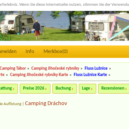
urferlebnis. Wenn Sie diese Internetseite nutzen, stimmen Sie der Verwen
nmelden
Info
Merkbox(
0
)
Camping Tábor
»
Camping Jihočeské rybníky
»
Fluss Lužnice
»
rte
»
Camping Jihočeské rybníky Karte
»
Fluss Lužnice Karte
»
tattung
Preise 2026
Buchung
Lage
Rezensionen
Camping Dráchov
ie Auflistung
|