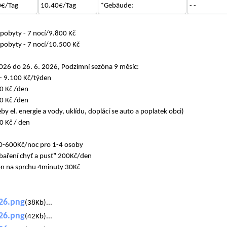
0€/Tag
10.40€/Tag
*Gebäude:
- -
 pobyty - 7 nocí/9.800 Kč
 pobyty - 7 nocí/10.500 Kč
 2026 do 26. 6. 2026, Podzimní sezóna 9 měsíc:
 - 9.100 Kč/týden
00 Kč /den
00 Kč /den
eby el. energie a vody, uklídu, doplácí se auto a poplatek obci)
0 Kč / den
0-600Kč/noc pro 1-4 osoby
baření chyť a pusť” 200Kč/den
ton na sprchu 4minuty 30Kč
26.png
(38Kb)...
26.png
(42Kb)...