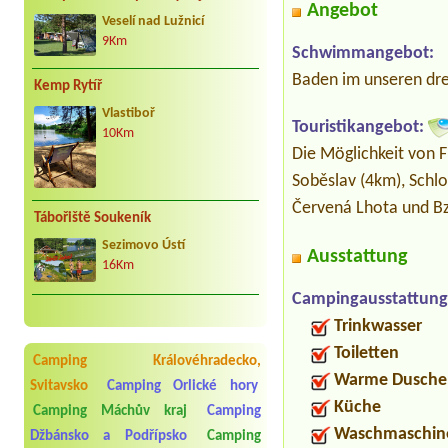
Angebot
Veselí nad Lužnicí
9Km
Schwimmangebot:
Baden im unseren drei
Kemp Rytíř
Vlastiboř
Touristikangebot:
10Km
Die Möglichkeit von 
Soběslav (4km), Schlo
Červená Lhota und Bz
Tábořiště Soukeník
Sezimovo Ústí
Ausstattung
16Km
Campingausstattung
Trinkwasser
Toiletten
Camping Královéhradecko,
Warme Dusche
Svitavsko
Camping Orlické hory
Küche
Camping Máchův kraj
Camping
Waschmaschin
Džbánsko a Podřípsko
Camping