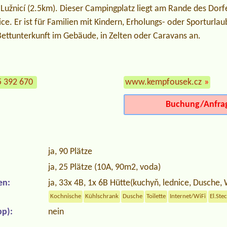
 Lužnicí (2.5km). Dieser Campingplatz liegt am Rande des Dor
ice. Er ist für Familien mit Kindern, Erholungs- oder Sporturlau
Bettunterkunft im Gebäude, in Zelten oder Caravans an.
5 392 670
www.kempfousek.cz
»
Buchung/Anfra
ja, 90 Plätze
ja, 25 Plätze (10A, 90m2, voda)
en:
ja, 33x 4B, 1x 6B Hütte(kuchyň, lednice, Dusche,
Kochnische
Kühlschrank
Dusche
Toilette
Internet/WiFi
El.Ste
p):
nein