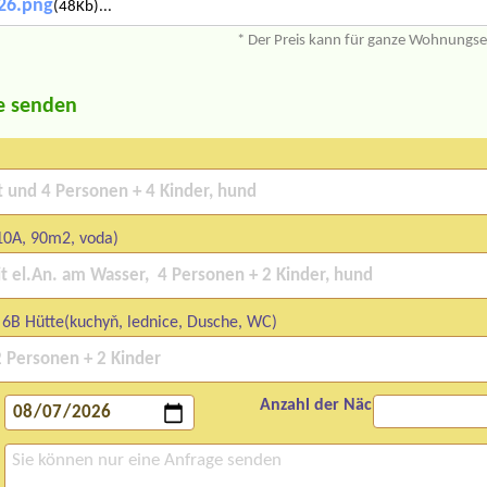
26.png
(48Kb)...
* Der Preis kann für ganze Wohnungs
e senden
10A, 90m2, voda)
 6B Hütte(kuchyň, lednice, Dusche, WC)
Anzahl der Nächte: