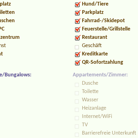
platz
Hund/Tiere
iletten
Parkplatz
Duschen
Fahrrad-/Skidepot
PC
Feuerstelle/Grillstelle
ozentrum
Restaurant
nst
Geschäft
nt
Kreditkarte
QR-Sofortzahlung
e/Bungalows:
Appartements/Zimmer:
Dusche
Toilette
Wasser
Heizanlage
Internet/WiFi
TV
Barrierefreie Unterkunft