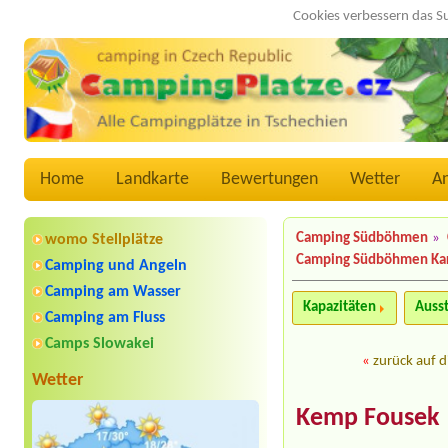
Cookies verbessern das S
Home
Landkarte
Bewertungen
Wetter
A
Camping Südböhmen
»
womo Stellplätze
Camping Südböhmen Ka
Camping und Angeln
Camping am Wasser
Kapazitäten
Auss
Camping am Fluss
Camps Slowakei
«
zurück auf d
Wetter
Kemp Fousek