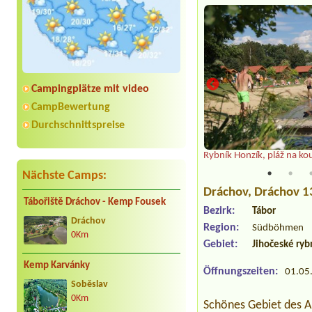
Campingplätze mit video
CampBewertung
Durchschnittspreise
Rybník Honzík, pláž na ko
Nächste Camps:
Dráchov
, Dráchov 
Tábořiště Dráchov - Kemp Fousek
Bezirk:
Tábor
Dráchov
Region:
Südböhmen
0Km
Gebiet:
Jihočeské ryb
Kemp Karvánky
Öffnungszeiten:
01.05.
Soběslav
0Km
Schönes Gebiet des A