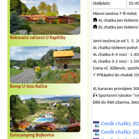
Stellplatz:
10.4
Hlavní sezóna 7-8 měsíc
🛖 4L chatka jen týdenní
🛖 6L chatka jen týdenní
Rekreační zařízení U Kapličky
Jarní sezóna je od 1. 5.
4L chatka týdenní pobyt
4L chatka 6-4 nocí - 1.4
4L chatka 3-2 nocí - 1.5
(cena vč. lůžkovin, spotř
⚡ Přitápění do chatek 10
Kemp U Jezu Račice
4L karavan pronájem 30
🎣 Sportovní rybolov “ry
Dítě do 6let zdarma, že
Ceník chatky 20
Ceník chatky 20
Eurocamping Bojkovice