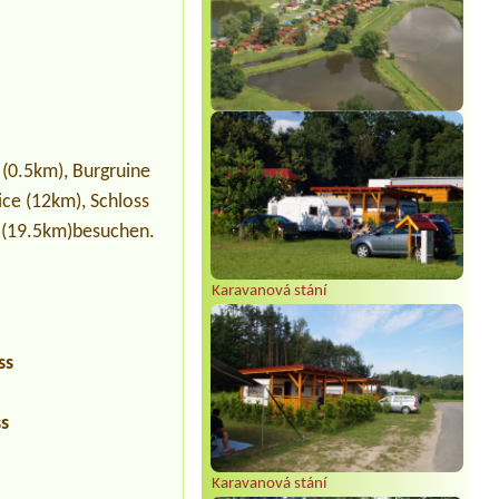
(0.5km), Burgruine
ice (12km), Schloss
ě (19.5km)besuchen.
Karavanová stání
ss
ss
Karavanová stání