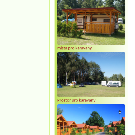
místa pro karavany
Prostor pro karavany