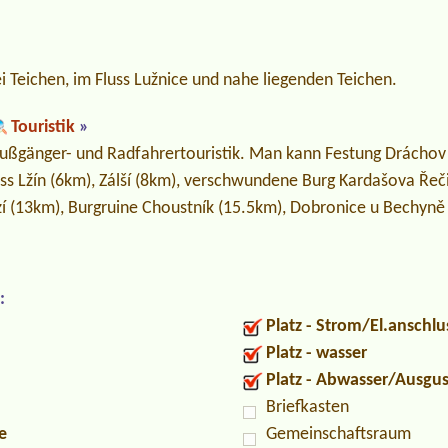
 Teichen, im Fluss Lužnice und nahe liegenden Teichen.
Touristik
»
Fußgänger- und Radfahrertouristik. Man kann Festung Dráchov 
ss Lžín (6km), Zálší (8km), verschwundene Burg Kardašova Řeč
í (13km), Burgruine Choustník (15.5km), Dobronice u Bechyn
:
Platz - Strom/El.anschlu
Platz - wasser
Platz - Abwasser/Ausgu
Briefkasten
e
Gemeinschaftsraum