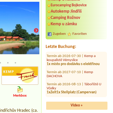
Eurocamping Bojkovice
Autokemp Jindřiš
Termin ab 2026-09-13 |
Barbora kemp
Kutná Hora
Camping Rožnov
1 Stellplatz für Wohnmobil (Länge 7
Kemp u zámku
m), Stromanschluss, 2 Erwachsene
Termin ab 2026-08-25 |
Kemp Krmítko
Zugeben
Favoriten
1x VW-Bus, KEIN Strom, 2
Erwachsene
Letzte Buchung:
Termin ab 2026-07-30 |
Kemp a
koupalistě Vémyslice
1x místo pro dodávku s elektřinou
Termin ab 2027-07-10 |
Kemp
DACHOVA
Termin ab 2026-08-13 |
Tábořiště U
Včelky
1xZelt1x Stellplatz (Campervan)
Termin ab 2026-08-08 |
Stellplatz Brno
Merkbox
1 posto vicino elettricità
Video »
Termin ab 2026-08-20 |
Autokemp U
Tomášků
indřichův Hradec (ca.