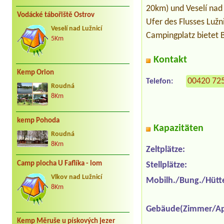
20km) und Veselí nad
Vodácké tábořiště Ostrov
Ufer des Flusses Lužn
Veselí nad Lužnicí
Campingplatz bietet 
5Km
Kontakt
Kemp Orion
00420 72
Telefon:
Roudná
8Km
kemp Pohoda
Kapazitäten
Roudná
8Km
Zeltplätze:
Camp plocha U Faflíka - lom
Stellplätze:
Vlkov nad Lužnicí
Mobilh./Bung./Hütt
8Km
Gebäude(Zimmer/Ap
Kemp Měruše u pískových jezer