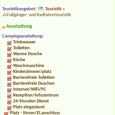
Touristikangebot:
Touristik
»
🚴‍Fußgänger- und Radfahrertouristik
Ausstattung
Campingausstattung:
Trinkwasser
Toiletten
Warme Dusche
Küche
Waschmaschine
Kinderzimmer/platz
Barrierefreie Toiletten
Barrierefreie Duschen
Internet/WiFi/PC
Rezeption/Infozentrum
24-Stunden Dienst
Platz eingezäunt
Platz - Strom/El.anschluss