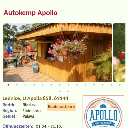
Autokemp Apollo
Lednice
, U Apolla 858, 69144
Bezirk:
Břeclav
Route suchen »
Region:
Südmähren
Gebiet:
Pálava
Öffnungszeiten:
01.04. - 31.10.