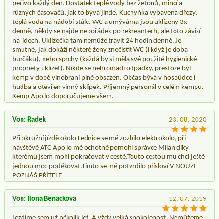
pečivo každý den. Dostatek teplé vody bez žetonů, mincí a
různých časovačů, jak to bývá jinde. Kuchyňka vybavená dřezy,
teplá voda na nádobí stále. WC a umývárna jsou uklízeny 3x
denně, někdy se najde nepořádek po rekreantech, ale toto závisí
na lidech. Uklízečka tam nemůže trávit 24 hodin denně. Je
smutné, jak dokáží některé ženy znečistit WC (i když je doba
burčáku), nebo sprchy (každá by si měla své použité hygienické
propriety uklízet). Nikde se nehromadí odpadky, přestože byl
kemp v době vinobraní plně obsazen. Občas bývá v hospůdce i
hudba a otevřen vinný sklípek. Příjemný personál v celém kempu.
Kemp Apollo doporučujeme všem.
Von: Radek
23. 08. 2020
Při okružní jízdě okolo Lednice se mě zozbilo elektrokolo, při
návštěvě ATC Apollo mě ochotně pomohl správce Milan díky
kterému jsem mohl pokračovat v cestě.Touto cestou mu chci ještě
jednou moc poděkovat.Timto se mě potvrdilo přísloví V NOUZI
POZNÁŠ PŘÍTELE
Von: Ilona Benackova
12. 07. 2019
Jezdíme sem už několik let. A vždy velká spokojenost. Nemůžeme