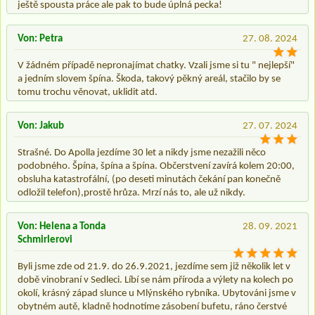
ještě spousta práce ale pak to bude úplná pecka!
Von: Petra
27. 08. 2024
V žádném případě nepronajímat chatky. Vzali jsme si tu " nejlepší"
a jedním slovem špína. Škoda, takový pěkný areál, stačilo by se
tomu trochu věnovat, uklidit atd.
Von: Jakub
27. 07. 2024
Strašné. Do Apolla jezdíme 30 let a nikdy jsme nezažili něco
podobného. Špína, špína a špína. Občerstvení zavírá kolem 20:00,
obsluha katastrofální, (po deseti minutách čekání pan konečně
odložil telefon),prostě hrůza. Mrzí nás to, ale už nikdy.
Von: Helena a Tonda
28. 09. 2021
Schmirlerovi
Byli jsme zde od 21.9. do 26.9.2021, jezdíme sem již několik let v
době vinobraní v Sedleci. Líbí se nám příroda a výlety na kolech po
okolí, krásný západ slunce u Mlýnského rybníka. Ubytováni jsme v
obytném autě, kladně hodnotíme zásobení bufetu, ráno čerstvé