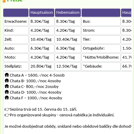
Preise
Hauptsaison
Nebensaison
Haupt
Erwachsene:
8.30€/Tag
8.30€/Tag
Bus:
8.30€
Kind:
4.20€/Tag
4.20€/Tag
Strom:
8.30€
Zelt:
10.40€/Tag
10.40€/Tag
Tier:
4.20€
Auto:
6.30€/Tag
6.30€/Tag
Ortsgebühr:
1.50€
Moto:
4.20€/Tag
4.20€/Tag
*Hütte/Mobilhome:
41.70
Stellplatz:
20.80€/Tag
12.50€/Tag
*Gebäude:
66.70
🛖 Chata A – 1600,-/noc 4-5osob
🛖 Chata B- 1000,-/noc 4osoby
🛖 Chata C- 800,-/noc 2osoby
🛖 Chata D- 1000,-/noc 4osoby
🛖 Chata F – 1000,-/noc 4osoby
👉Sezóna trvá od 15. června do 15. září.
👉Pro organizované skupiny - cenová nabídka je individuální.
Je možné doobjednat obědy, snídaně nebo obědové balíčky dle dohody.