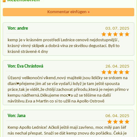
Kommentar einfügen
»
Von: andre
03. 07. 2025
kemp je v krásném prostředí Lednice cenově nejdostupnější ,
krásný vinný sklípek a dobrá vína ze skvělou degustací. Byli to
krásně strávené 4 dny
Von: Eva Chrástová
26. 04. 2025
Úžasný velikonoční víkend,nový majitelé jsou lidičky se srdcem na
dlani♥️přejeme jim ať se vše vydaří,i když je tam ještě spousta
práce,tak je vidět,že chtějí zachovat přírodu,která je nejen přímo v
kempu nádherná.Děkujeme moc♥️a už se těšíme na další
návštěvu.Eva a Martin co si to užili na Apollo Ostrově
Von: Jana
06. 04. 2025
Kemp Apollo Lednice! Ačkoli ještě mají zavřeno, moc milý pan šéf
nás nechal přespat. Snaží se dát kemp znovu do pořádku. Čeká je