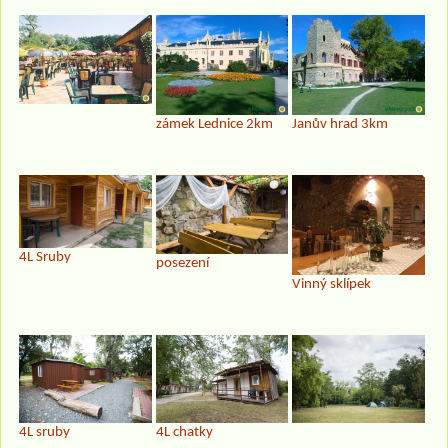
zámek Lednice 2km
Janův hrad 3km
4L Sruby
posezení
Vinný sklípek
4L sruby
4L chatky