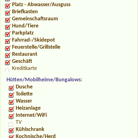
Platz - Abwasser/Ausguss
Briefkasten
Gemeinschaftsraum
Hund/Tiere
Parkplatz
Fahrrad-/Skidepot
Feuerstelle/Grillstelle
Restaurant
Geschäft
Kreditkarte
Hütten/Mobilheime/Bungalows:
Dusche
Toilette
Wasser
Heizanlage
Internet/WiFi
TV
Kühlschrank
Kochnische/Herd