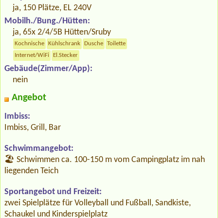
ja, 150 Plätze, EL 240V
Mobilh./Bung./Hütten:
ja, 65x 2/4/5B Hütten/Sruby
Kochnische
Kühlschrank
Dusche
Toilette
Internet/WiFi
El.Stecker
Gebäude(Zimmer/App):
nein
Angebot
Imbiss:
Imbiss, Grill, Bar
Schwimmangebot:
🏖️ Schwimmen ca. 100-150 m vom Campingplatz im nah
liegenden Teich
Sportangebot und Freizeit:
zwei Spielplätze für Volleyball und Fußball, Sandkiste,
Schaukel und Kinderspielplatz