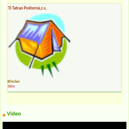
TJ Tatran Poštorná,z.s.
Břeclav
5Km
Video