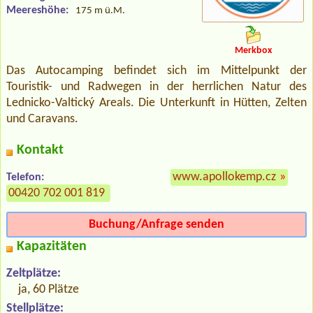
Meereshöhe:
175 m ü.M.
Merkbox
Das Autocamping befindet sich im Mittelpunkt der
Touristik- und Radwegen in der herrlichen Natur des
Lednicko-Valtický Areals. Die Unterkunft in Hütten, Zelten
und Caravans.
Kontakt
www.apollokemp.cz
»
Telefon:
00420 702 001 819
Buchung/Anfrage senden
Kapazitäten
Zeltplätze:
ja, 60 Plätze
Stellplätze: