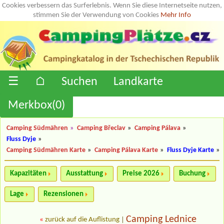
Cookies verbessern das Surferlebnis. Wenn Sie diese Internetseite nutzen,
stimmen Sie der Verwendung von Cookies
Mehr Info
☰
⌂
Suchen
Landkarte
Merkbox(
0
)
Camping Südmähren
»
Camping Břeclav
»
Camping Pálava
»
Fluss Dyje
»
Camping Südmähren Karte
»
Camping Pálava Karte
»
Fluss Dyje Karte
»
Kapazitäten
Ausstattung
Preise 2026
Buchung
Lage
Rezensionen
Camping Lednice
«
zurück auf die Auflistung
|